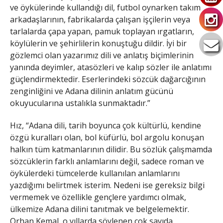
ve öykülerinde kullandığı dil, futbol oynarken takım
arkadaşlarının, fabrikalarda çalışan işçilerin veya
tarlalarda çapa yapan, pamuk toplayan ırgatların,
köylülerin ve şehirlilerin konuştuğu dildir. İyi bir
gözlemci olan yazarımız dili ve anlatış biçimlerinin
yanında deyimler, atasözleri ve kalıp sözler ile anlatımı
güçlendirmektedir. Eserlerindeki sözcük dağarcığının
zenginliğini ve Adana dilinin anlatım gücünü
okuyucularına ustalıkla sunmaktadır.”
Hız, “Adana dili, tarih boyunca çok kültürlü, kendine
özgü kuralları olan, bol küfürlü, bol argolu konuşan
halkın tüm katmanlarının dilidir. Bu sözlük çalışmamda
sözcüklerin farklı anlamlarını değil, sadece roman ve
öykülerdeki tümcelerde kullanılan anlamlarını
yazdığımı belirtmek isterim. Nedeni ise gereksiz bilgi
vermemek ve özellikle gençlere yardımcı olmak,
ülkemize Adana dilini tanıtmak ve belgelemektir.
Orhan Kemal, o yıllarda söylenen çok sayıda