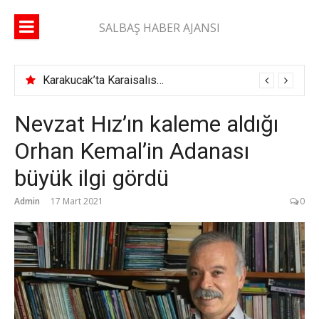
İçeriğe
atla
SALBAŞ HABER AJANSI
Karakucak’ta Karaisalıspor fırtınası
Nevzat Hız’ın kaleme aldığı
Orhan Kemal’in Adanası
büyük ilgi gördü
Admin
17 Mart 2021
0