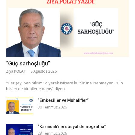
“Güç sarhoşluğu”
Ziya POLAT
8 Ağustos 2026
​"Her şeyi ben bilirim" diyerek istişare kültürüne inanmayan, "Bin
bilsen de bir bilene danış" diyen...
“Embesiller ve Muhalifler”
30 Temmuz 2026
“Karaisalı’nın sosyal demografisi”
23 Temmuz 2026