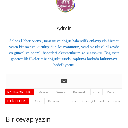
Admin
Salbaş Haber Ajansı, tarafsız ve doğru habercilik anlayışıyla hizmet
veren bir medya kuruluşudur. Misyonumuz, yerel ve ulusal düzeyde
en güncel ve önemli haberleri okuyucularımıza sunmaktır. Bağımsız
gazetecilik ilkelerimiz doğrultusunda, topluma katkıda bulunmayı
hedefliyoruz.
KATEGORILER:
Adana
Güncel
Karaisalı
Spor
Yerel
ETIKETLER:
Ceza
Karaisalı Haberleri
Kızıldağ Futbol Turnuvası
Bir cevap yazın