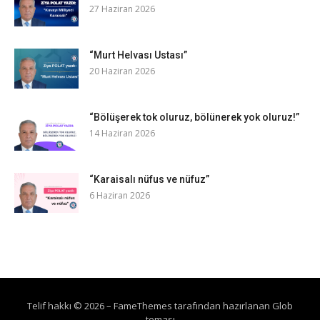
27 Haziran 2026
“Murt Helvası Ustası”
20 Haziran 2026
“Bölüşerek tok oluruz, bölünerek yok oluruz!”
14 Haziran 2026
“Karaisalı nüfus ve nüfuz”
6 Haziran 2026
Telif hakkı © 2026
–
FameThemes
tarafından hazırlanan Glob
teması