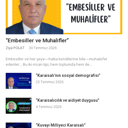
“Embesiller ve Muhalifler”
Ziya POLAT
30 Temmuz 2026
​Embesiller ve her şeye—hatta kendilerine bile—muhalefet
edenler... Bu iki insan tipi, hem toplumda hem de...
“Karaisalı’nın sosyal demografisi”
23 Temmuz 2026
“Karaisalıcılık ve aidiyet duygusu”
4 Temmuz 2026
“Kuvayı Milliyeci Karaisalı”