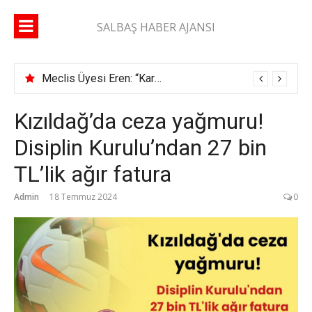
İçeriğe
atla
SALBAŞ HABER AJANSI
Meclis Üyesi Eren: “Karaisalı yolunda 2 ay geçti, şerit çizgisi bile çekilmedi”
Kızıldağ’da ceza yağmuru!
Disiplin Kurulu’ndan 27 bin
TL’lik ağır fatura
Admin
18 Temmuz 2024
0