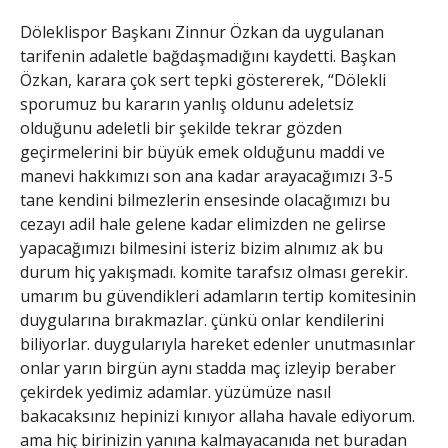
Döleklispor Başkanı Zinnur Özkan da uygulanan
tarifenin adaletle bağdaşmadığını kaydetti. Başkan
Özkan, karara çok sert tepki göstererek, “Dölekli
sporumuz bu kararın yanlış oldunu adeletsiz
olduğunu adeletli bir şekilde tekrar gözden
geçirmelerini bir büyük emek olduğunu maddi ve
manevi hakkımızı son ana kadar arayacağımızı 3-5
tane kendini bilmezlerin ensesinde olacağımızı bu
cezayı adil hale gelene kadar elimizden ne gelirse
yapacağımızı bilmesini isteriz bizim alnımız ak bu
durum hiç yakışmadı. komite tarafsız olması gerekir.
umarım bu güvendikleri adamların tertip komitesinin
duygularına bırakmazlar. çünkü onlar kendilerini
biliyorlar. duygularıyla hareket edenler unutmasınlar
onlar yarın birgün aynı stadda maç izleyip beraber
çekirdek yedimiz adamlar. yüzümüze nasıl
bakacaksınız hepinizi kınıyor allaha havale ediyorum.
ama hiç birinizin yanına kalmayacanıda net buradan