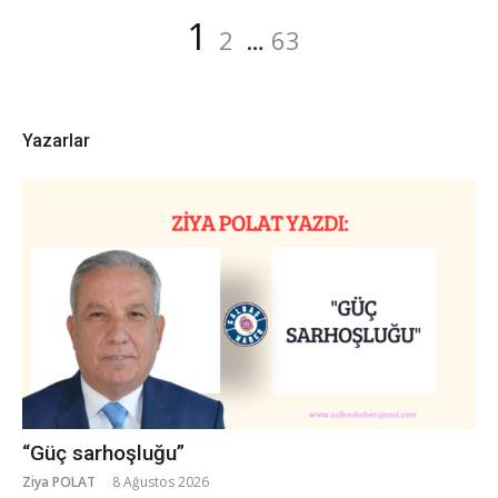
Yazı
Sayfa
Sayfa
Sayfa
1
2
…
63
dolaşımı
Yazarlar
“Güç sarhoşluğu”
Ziya POLAT
8 Ağustos 2026