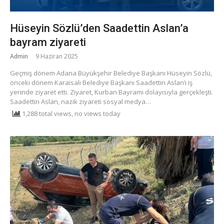
Hüseyin Sözlü’den Saadettin Aslan’a
bayram ziyareti
Admin
9 Haziran 2025
Geçmiş dönem Adana Büyükşehir Belediye Başkanı Hüseyin Sözlü,
önceki dönem Karaisalı Belediye Başkanı Saadettin Aslan’ı iş
yerinde ziyaret etti. Ziyaret, Kurban Bayramı dolayısıyla gerçekleşti.
Saadettin Aslan, nazik ziyareti sosyal medya…
1,288 total views, no views today