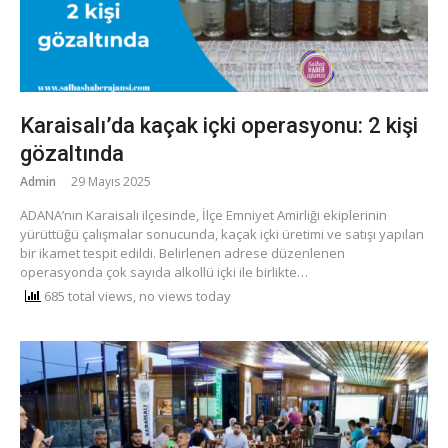
Karaisalı’da kaçak içki operasyonu: 2 kişi
gözaltında
Admin
29 Mayıs 2025
ADANA’nın Karaisalı ilçesinde, İlçe Emniyet Amirliği ekiplerinin
yürüttüğü çalışmalar sonucunda, kaçak içki üretimi ve satışı yapılan
bir ikamet tespit edildi. Belirlenen adrese düzenlenen
operasyonda çok sayıda alkollü içki ile birlikte…
685 total views, no views today