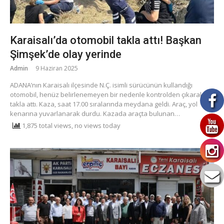
Karaisalı’da otomobil takla attı! Başkan
Şimşek’de olay yerinde
Admin
9 Haziran 2025
ADANA’nın Karaisalı ilçesinde N.Ç. isimli sürücünün kullandığı
otomobil, henüz belirlenemeyen bir nedenle kontrolden çıkarak
takla attı. Kaza, saat 17.00 sıralarında meydana geldi. Araç, yol
kenarına yuvarlanarak durdu. Kazada araçta bulunan…
1,875 total views, no views today