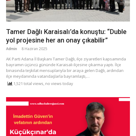
Tamer Dağlı Karaisalı’da konuştu: “Duble
yol projesine her an onay çıkabilir”
Admin
8 Haziran 2025
AK Parti Adana İl Başkanı Tamer Dağlı, ilçe ziyaretleri kapsamında
bayramın üçüncü gününde Karaisalı ilçesine çıkarma yaptı. İlçe
binasında teşkilat mensuplarıyla bir araya gelen Dağlı, ardından
ilçe meydanında vatandaşlarla bayramlaştı,…
1,521 total views, no views today