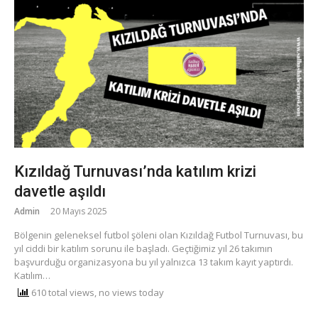
Kızıldağ Turnuvası’nda katılım krizi
davetle aşıldı
Admin
20 Mayıs 2025
Bölgenin geleneksel futbol şöleni olan Kızıldağ Futbol Turnuvası, bu
yıl ciddi bir katılım sorunu ile başladı. Geçtiğimiz yıl 26 takımın
başvurduğu organizasyona bu yıl yalnızca 13 takım kayıt yaptırdı.
Katılım…
610 total views, no views today