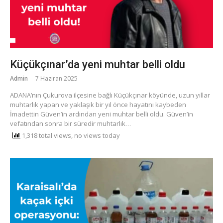
Küçükçınar’da yeni muhtar belli oldu
Admin
7 Haziran 2025
ADANA’nın Çukurova ilçesine bağlı Küçükçınar köyünde, uzun yıllar
muhtarlık yapan ve yaklaşık bir yıl önce hayatını kaybeden
İmadettin Güven’in ardından yeni muhtar belli oldu. Güven’in
vefatından sonra bir süredir muhtarlık…
1,318 total views, no views today