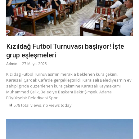
Kızıldağ Futbol Turnuvası başlıyor! İşte
grup eşleşmeleri
Admin
27 Mayıs 2025
Kızıldağ Futbol Turnuvası’nın merakla beklenen kura çekimi,
Karaisalı Çardak Cafe’de gerçekleştirildi. Karaisalı Belediyesi’nin ev
sahipliğinde düzenlenen kura çekimine Karaisalı Kaymakamı
Muhammed Çelik, Belediye Başkanı Bekir Şimşek, Adana
Büyükşehir Belediyesi Spor…
578 total views, no views today