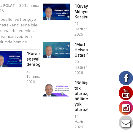
ya POLAT
30 Temmuz
“Kuvayı
26
Milliyeci
Karaisalı”
mbesiller ve her şeye
27
atta kendilerine bile
Haziran
uhalefet edenler...
2026
 iki insan tipi, hem
plumda hem de...
“Murt
Helvası
“Karaisalı’nın
Ustası”
sosyal
20
demografisi”
Haziran
23
2026
Temmuz
2026
“Bölüşerek
tok
oluruz,
bölünerek
yok
oluruz!”
14
Haziran
2026