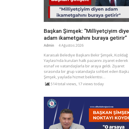
Başkan Şimşek: “Milliyetçiyim diy
adam ikametgahını buraya getirir”
Admin
4 Ağustos 2026
Karaisalı Belediye Başkanı Bekir Şimşek, Kızıldağ
Yaylası’nda kurulan halk pazarını ziyaret ederek
esnaf ve vatandaşlarla bir araya geldi. Ziyaret
sırasında bir grup vatandaşla sohbet eden Başk
Şimşek, yaylada hizmet beklentisi…
514 total views, 17 views today