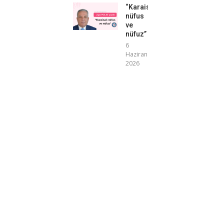
“Karaisalı
nüfus
ve
nüfuz”
6
Haziran
2026