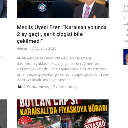
Zi
20
​E
—h
Meclis Üyesi Eren: “Karaisalı yolunda
—m
2 ay geçti, şerit çizgisi bile
Bu
çekilmedi”
to
Admin
5 Ağustos 2026
ev
ADANA-Karaisalı yolunda yapılan çalışmalar
üzerinden yaklaşık iki ay geçmesine rağmen şerit
çizgileri çekilmedi. Gece saatlerinde sürücülerin zor
anlar yaşadığı yol ile ilgili duruma tepki gösteren Yeni
Parti Karaisalı Belediye Meclis…
299 total views, 17 views today