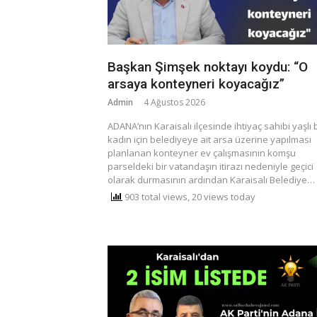
Başkan Şimşek noktayı koydu: “O
arsaya konteyneri koyacağız”
Admin
4 Ağustos 2026
ADANA’nın Karaisalı ilçesinde ihtiyaç sahibi yaşlı b
kadın için belediyeye ait arsa üzerine yapılması
planlanan konteyner ev çalışmasının komşu
parseldeki bir vatandaşın itirazı nedeniyle geçici
olarak durmasının ardından Karaisalı Belediye…
903 total views, 20 views today