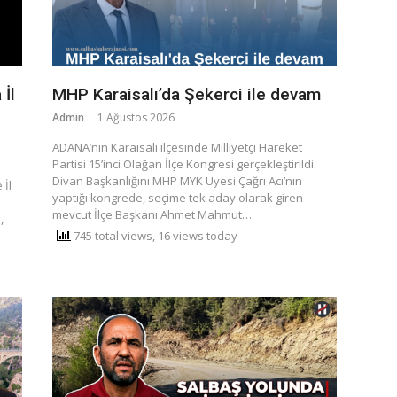
 İl
MHP Karaisalı’da Şekerci ile devam
Admin
1 Ağustos 2026
​ADANA’nın Karaisalı ilçesinde Milliyetçi Hareket
Partisi 15’inci Olağan İlçe Kongresi gerçekleştirildi.
Divan Başkanlığını MHP MYK Üyesi Çağrı Acı’nın
 İl
yaptığı kongrede, seçime tek aday olarak giren
mevcut İlçe Başkanı Ahmet Mahmut…
,
745 total views, 16 views today