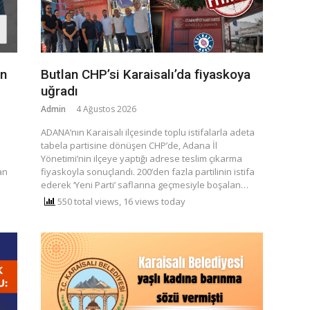
en
Butlan CHP’si Karaisalı’da fiyaskoya
uğradı
Admin
4 Ağustos 2026
​ADANA’nın Karaisalı ilçesinde toplu istifalarla adeta
tabela partisine dönüşen CHP’de, Adana İl
Yönetimi’nin ilçeye yaptığı adrese teslim çıkarma
an
fiyaskoyla sonuçlandı. 200’den fazla partilinin istifa
ederek ‘Yeni Parti’ saflarına geçmesiyle boşalan…
550 total views, 16 views today