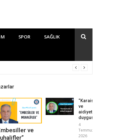
IM
SPOR
SAĞLIK
zarlar
“Karaisalıcılık
ve
aidiyet
duygusu”
4
Embesiller ve
Temmuz
2026
uhalifler”