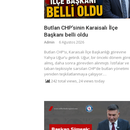
Butlan CHP’sinin Karaisalı İlçe
Başkanı belli oldu
Admin
6 Ağustos 2026
Butlan CHP’si, Karaisalı İlçe Başkanlığı görevine
Yahya Uğur’u getirdi. Uğur, bir önceki dönem gör
almış, daha sonra görevden alınmıştı. ​İstifalar ve
taban tepkisiyle sarsılan CHP’de butlan yönetimi
yeniden teşkilatlanmaya çalışıyor.…
242 total views, 24 views today