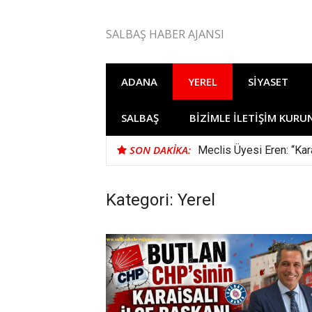
İçeriğe
atla
SALBAŞ HABER AJANSI
ADANA
YEREL
SIYASET
SALBAŞ
BIZIMLE İLETIŞIM KURU
SON DAKIKA:
Meclis Üyesi Eren: “Kara
Kategori: Yerel