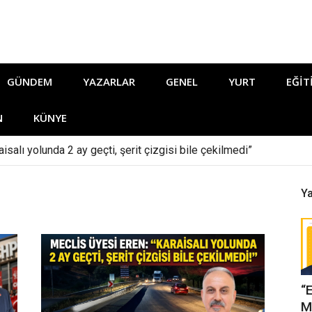
GÜNDEM
YAZARLAR
GENEL
YURT
EĞIT
N
KÜNYE
isalı yolunda 2 ay geçti, şerit çizgisi bile çekilmedi”
Ya
“
M