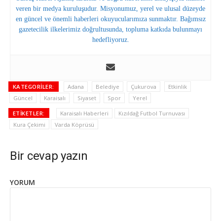
veren bir medya kuruluşudur. Misyonumuz, yerel ve ulusal düzeyde
en güncel ve önemli haberleri okuyucularımıza sunmaktır. Bağımsız
gazetecilik ilkelerimiz doğrultusunda, topluma katkıda bulunmayı
hedefliyoruz.
KATEGORILER:
Adana
Belediye
Çukurova
Etkinlik
Güncel
Karaisalı
Siyaset
Spor
Yerel
ETIKETLER:
Karaisalı Haberleri
Kızıldağ Futbol Turnuvası
Kura Çekimi
Varda Köprüsü
Bir cevap yazın
YORUM