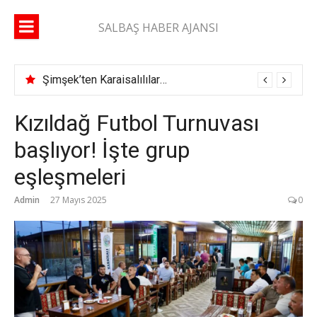
İçeriğe
atla
SALBAŞ HABER AJANSI
Şimşek’ten Karaisalılılara çağrı: “Yüzde 10’unuz gelse daha çok çok hizmet alırız”
Kızıldağ Futbol Turnuvası
başlıyor! İşte grup
eşleşmeleri
Admin
27 Mayıs 2025
0