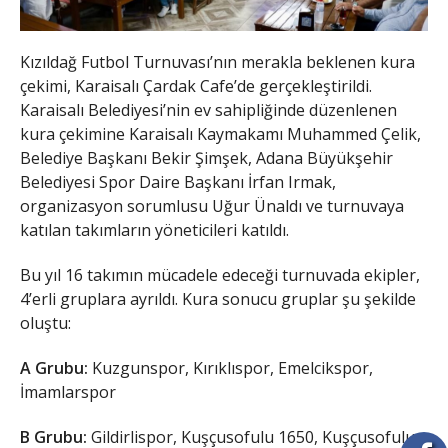
Kızıldağ Futbol Turnuvası’nın merakla beklenen kura
çekimi, Karaisalı Çardak Cafe’de gerçekleştirildi.
Karaisalı Belediyesi’nin ev sahipliğinde düzenlenen
kura çekimine Karaisalı Kaymakamı Muhammed Çelik,
Belediye Başkanı Bekir Şimşek, Adana Büyükşehir
Belediyesi Spor Daire Başkanı İrfan Irmak,
organizasyon sorumlusu Uğur Ünaldı ve turnuvaya
katılan takımların yöneticileri katıldı.
Bu yıl 16 takımın mücadele edeceği turnuvada ekipler,
4’erli gruplara ayrıldı. Kura sonucu gruplar şu şekilde
oluştu:
A Grubu:
Kuzgunspor, Kırıklıspor, Emelcikspor,
İmamlarspor
B Grubu:
Gildirlispor, Kuşçusofulu 1650, Kuşçusofulu