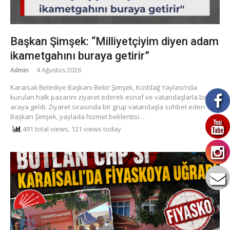
Başkan Şimşek: “Milliyetçiyim diyen adam
ikametgahını buraya getirir”
Admin
4 Ağustos 2026
Karaisalı Belediye Başkanı Bekir Şimşek, Kızıldağ Yaylası’nda
kurulan halk pazarını ziyaret ederek esnaf ve vatandaşlarla bir
araya geldi. Ziyaret sırasında bir grup vatandaşla sohbet eden
Başkan Şimşek, yaylada hizmet beklentisi…
491 total views, 121 views today