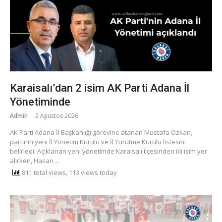
Karaisalı’dan 2 isim AK Parti Adana İl
Yönetiminde
Admin
2 Ağustos 2026
AK Parti Adana İl Başkanlığı görevine atanan Mustafa Özkan,
partinin yeni İl Yönetim Kurulu ve İl Yürütme Kurulu listesini
belirledi. Açıklanan yeni yönetimde Karaisalı ilçesinden iki isim yer
alırken, Hasan…
811 total views, 113 views today