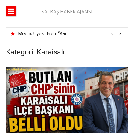
İçeriğe
atla
SALBAŞ HABER AJANSI
Meclis Üyesi Eren: “Karaisalı yolunda 2 ay geçti, şerit çizgisi bile çekilmedi”
Kategori: Karaisalı