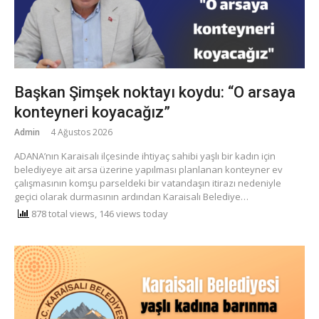
Başkan Şimşek noktayı koydu: “O arsaya
konteyneri koyacağız”
Admin
4 Ağustos 2026
ADANA’nın Karaisalı ilçesinde ihtiyaç sahibi yaşlı bir kadın için
belediyeye ait arsa üzerine yapılması planlanan konteyner ev
çalışmasının komşu parseldeki bir vatandaşın itirazı nedeniyle
geçici olarak durmasının ardından Karaisalı Belediye…
878 total views, 146 views today