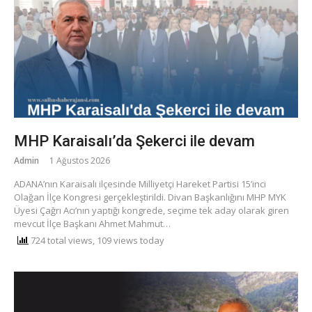
MHP Karaisalı’da Şekerci ile devam
Admin
1 Ağustos 2026
​ADANA’nın Karaisalı ilçesinde Milliyetçi Hareket Partisi 15’inci
Olağan İlçe Kongresi gerçekleştirildi. Divan Başkanlığını MHP MYK
Üyesi Çağrı Acı’nın yaptığı kongrede, seçime tek aday olarak giren
mevcut İlçe Başkanı Ahmet Mahmut…
724 total views, 109 views today