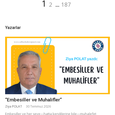
Yazı
Sayfa
Sayfa
Sayfa
1
2
…
187
dolaşımı
Yazarlar
“Embesiller ve Muhalifler”
Ziya POLAT
30 Temmuz 2026
​Embesiller ve her şeye—hatta kendilerine bile—muhalefet