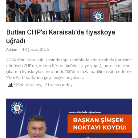
Butlan CHP’si Karaisalı’da fiyaskoya
uğradı
Admin
4 Ağustos 2026
​ADANA’nın Karaisalı ilçesinde toplu istifalarla adeta tabela partisine
dönüşen CHP’de, Adana İl Yönetimi’nin ilçeye yaptığı adrese teslim
çıkarma fiyaskoyla sonuçlandı. 200’den fazla partilinin istifa ederek
‘Yeni Parti’ saflarına geçmesiyle boşalan…
529 total views, 121 views today