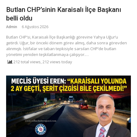
Butlan CHP’sinin Karaisalı İlçe Başkanı
belli oldu
Admin
6 Ağustos 2026
Butlan CHP’si, Karaisalı İlçe Başkanlığı görevine Yahya Uğur’u
getirdi. Uğur, bir önceki dönem görev almış, daha sonra görevden
alınmıştı. ​İstifalar ve taban tepkisiyle sarsılan CHP’de butlan
yönetimi yeniden teşkilatlanmaya çalışıyor.…
212 total views, 212 views today