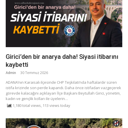
Girici’den bir anarya daha! Siyasi itibarını
kaybetti
Admin
30 Temmuz 2026
​ADANA’nın Karaisalı ilçesinde CHP Teşkilatı’nda haftalardır süren
istifa krizinde son perde kapandı. Daha önce istifadan vazgeçerek
görevde kalacağını açıklayan İlçe Başkanı Beytullah Girici, yönetim,
kadın ve gençlik kolları ile üyelerin…
1,180 total views, 113 views today