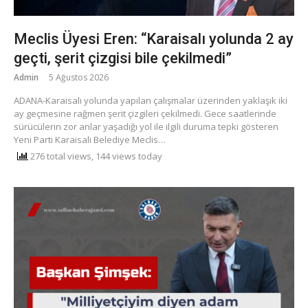
Meclis Üyesi Eren: “Karaisalı yolunda 2 ay
geçti, şerit çizgisi bile çekilmedi”
Admin
5 Ağustos 2026
ADANA-Karaisalı yolunda yapılan çalışmalar üzerinden yaklaşık iki
ay geçmesine rağmen şerit çizgileri çekilmedi. Gece saatlerinde
sürücülerin zor anlar yaşadığı yol ile ilgili duruma tepki gösteren
Yeni Parti Karaisalı Belediye Meclis…
276 total views, 144 views today