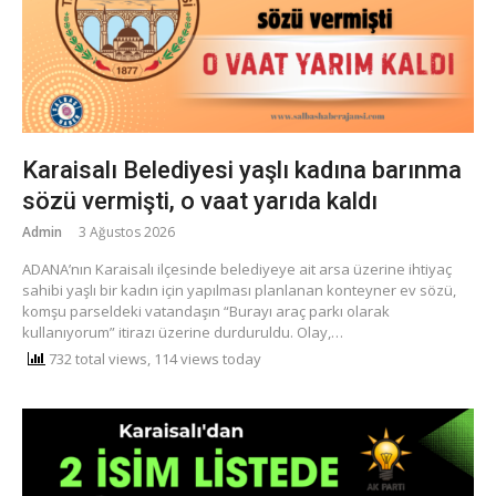
Karaisalı Belediyesi yaşlı kadına barınma
sözü vermişti, o vaat yarıda kaldı
Admin
3 Ağustos 2026
​ADANA’nın Karaisalı ilçesinde belediyeye ait arsa üzerine ihtiyaç
sahibi yaşlı bir kadın için yapılması planlanan konteyner ev sözü,
komşu parseldeki vatandaşın “Burayı araç parkı olarak
kullanıyorum” itirazı üzerine durduruldu. ​Olay,…
732 total views, 114 views today