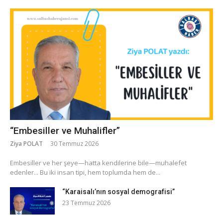
“Embesiller ve Muhalifler”
Ziya POLAT
30 Temmuz 2026
​Embesiller ve her şeye—hatta kendilerine bile—muhalefet
edenler... Bu iki insan tipi, hem toplumda hem de...
“Karaisalı’nın sosyal demografisi”
23 Temmuz 2026