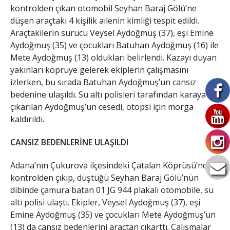
kontrolden çıkan otomobil Seyhan Baraj Gölü’ne
düşen araçtaki 4 kişilik ailenin kimliği tespit edildi.
Araçtakilerin sürücü Veysel Aydoğmuş (37), eşi Emine
Aydoğmuş (35) ve çocukları Batuhan Aydoğmuş (16) ile
Mete Aydoğmuş (13) oldukları belirlendi. Kazayı duyan
yakınları köprüye gelerek ekiplerin çalışmasını
izlerken, bu sırada Batuhan Aydoğmuş’un cansız
bedenine ulaşıldı. Su altı polisleri tarafından karaya
çıkarılan Aydoğmuş’un cesedi, otopsi için morga
kaldırıldı.
CANSIZ BEDENLERİNE ULAŞILDI
Adana’nın Çukurova ilçesindeki Çatalan Köprüsü’nde
kontrolden çıkıp, düştüğü Seyhan Baraj Gölü’nün
dibinde çamura batan 01 JG 944 plakalı otomobile, su
altı polisi ulaştı. Ekipler, Veysel Aydoğmuş (37), eşi
Emine Aydoğmuş (35) ve çocukları Mete Aydoğmuş’un
(13) da cansız bedenlerini araçtan çıkarttı. Çalışmalar