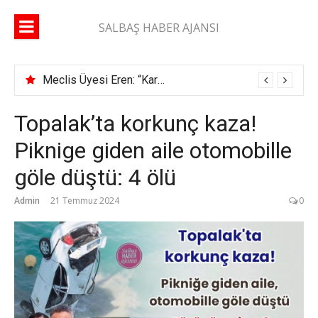
İçeriğe
atla
SALBAŞ HABER AJANSI
Meclis Üyesi Eren: “Karaisalı yolunda 2 ay geçti, şerit çizgisi bile çekilmedi”
Topalak’ta korkunç kaza!
Piknige giden aile otomobille
göle düştü: 4 ölü
Admin
21 Temmuz 2024
0