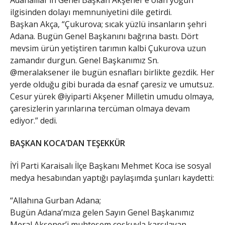
Adanalılar’ın Genel Başkan Akşener’e olan yoğun
ilgisinden dolayı memnuniyetini dile getirdi.
Başkan Akça, “Çukurova; sıcak yüzlü insanların şehri
Adana. Bugün Genel Başkanını bağrına bastı. Dört
mevsim ürün yetiştiren tarımın kalbi Çukurova uzun
zamandır durgun. Genel Başkanımız Sn.
@meralaksener ile bugün esnafları birlikte gezdik. Her
yerde olduğu gibi burada da esnaf çaresiz ve umutsuz.
Cesur yürek @iyiparti Akşener Milletin umudu olmaya,
çaresizlerin yarınlarına tercüman olmaya devam
ediyor.” dedi.
BAŞKAN KOCA’DAN TEŞEKKÜR
İYİ Parti Karaisalı İlçe Başkanı Mehmet Koca ise sosyal
medya hesabından yaptığı paylaşımda şunları kaydetti:
“Allahına Gurban Adana;
Bugün Adana’mıza gelen Sayın Genel Başkanımız
Meral Akşener’i muhteşem çoşkuyla karşılayan,