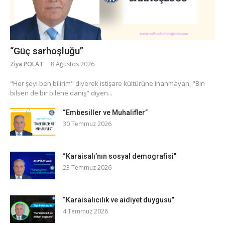
“Güç sarhoşluğu”
Ziya POLAT
8 Ağustos 2026
​"Her şeyi ben bilirim" diyerek istişare kültürüne inanmayan, "Bin
bilsen de bir bilene danış" diyen...
“Embesiller ve Muhalifler”
30 Temmuz 2026
“Karaisalı’nın sosyal demografisi”
23 Temmuz 2026
“Karaisalıcılık ve aidiyet duygusu”
4 Temmuz 2026