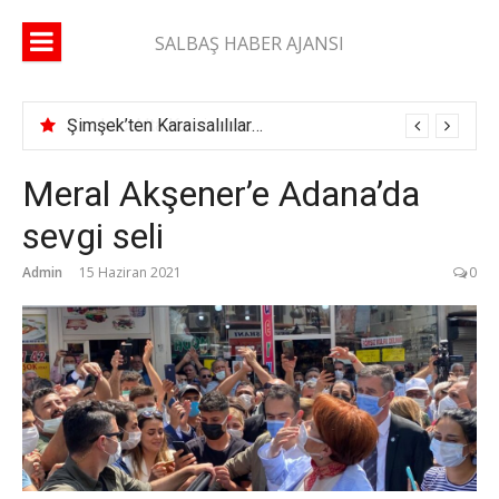
İçeriğe
atla
SALBAŞ HABER AJANSI
Şimşek’ten Karaisalılılara çağrı: “Yüzde 10’unuz gelse daha çok çok hizmet alırız”
Meral Akşener’e Adana’da
sevgi seli
Admin
15 Haziran 2021
0