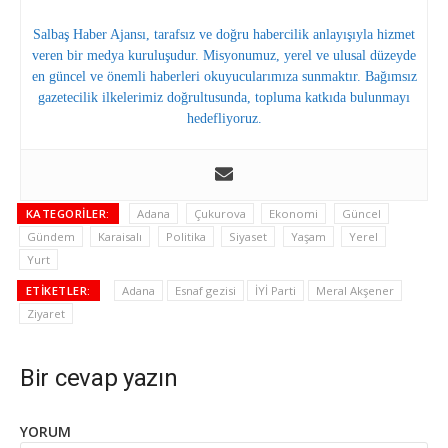
Salbaş Haber Ajansı, tarafsız ve doğru habercilik anlayışıyla hizmet
veren bir medya kuruluşudur. Misyonumuz, yerel ve ulusal düzeyde
en güncel ve önemli haberleri okuyucularımıza sunmaktır. Bağımsız
gazetecilik ilkelerimiz doğrultusunda, topluma katkıda bulunmayı
hedefliyoruz.
KATEGORILER:
Adana
Çukurova
Ekonomi
Güncel
Gündem
Karaisalı
Politika
Siyaset
Yaşam
Yerel
Yurt
ETIKETLER:
Adana
Esnaf gezisi
İYİ Parti
Meral Akşener
Ziyaret
Bir cevap yazın
YORUM