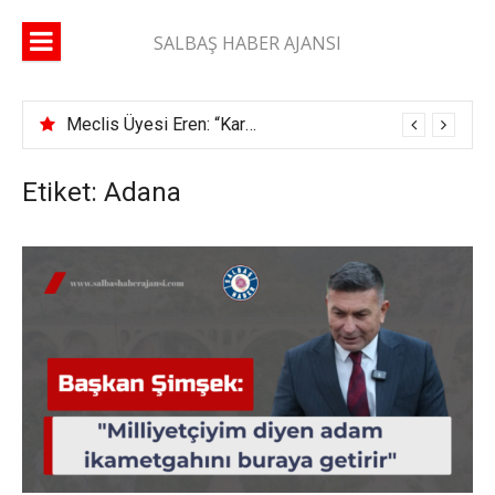
İçeriğe
atla
SALBAŞ HABER AJANSI
Meclis Üyesi Eren: “Karaisalı yolunda 2 ay geçti, şerit çizgisi bile çekilmedi”
Etiket: Adana