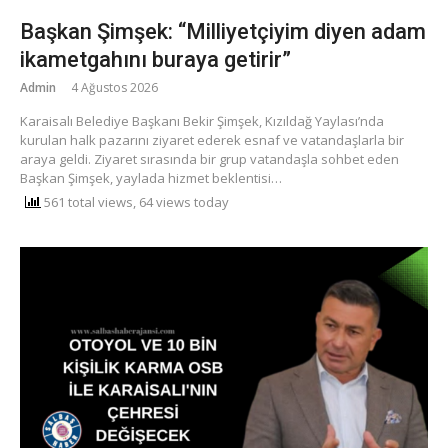
Başkan Şimşek: “Milliyetçiyim diyen adam
ikametgahını buraya getirir”
Admin
4 Ağustos 2026
Karaisalı Belediye Başkanı Bekir Şimşek, Kızıldağ Yaylası’nda
kurulan halk pazarını ziyaret ederek esnaf ve vatandaşlarla bir
araya geldi. Ziyaret sırasında bir grup vatandaşla sohbet eden
Başkan Şimşek, yaylada hizmet beklentisi…
561 total views, 64 views today