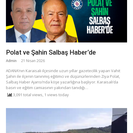
Polat ve Şahin Salbaş Haber’de
Admin
21 Nisan 2026
ADANA’nın Karaisalı ilçesinde uzun yıllar gazetecilik yapan Vahit
Şahin ile ilçenin tanınmış eğitimci ve düşünürlerinden Ziya Polat,
Salbaş Haber Ajansı’nda köşe yazarlığına başlıyor. ​Karaisalı’da
basın ve eğitim camiasının yakından tanıdığı…
3,091 total views, 1 views today