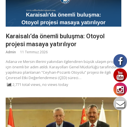
Karaisalı’da önemli buluşma: Otoyol
projesi masaya yatırılıyor
Admin
11 Temmuz 2026
​Adana ve Mersin illerini yakından ilgilendiren büyük ulaşım projesi
için önemli bir adım atıldı. Karayolları Genel Müdürlüğü tarafından
yapılması planlanan “Ceyhan-Pozantı Otoyolu” projesi ile ilgili
Çevresel Etki Değerlendirmesi (ÇED) süreci…
2,771 total views, no views today