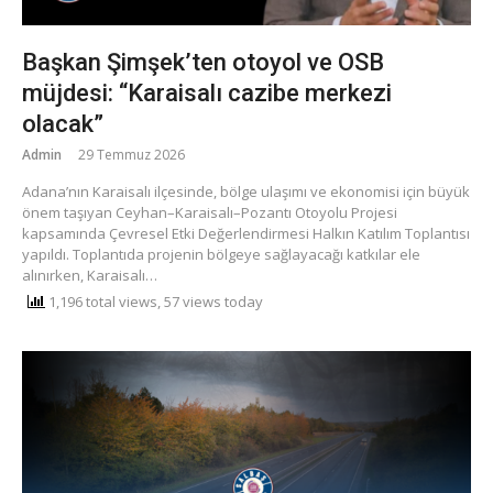
Başkan Şimşek’ten otoyol ve OSB
müjdesi: “Karaisalı cazibe merkezi
olacak”
Admin
29 Temmuz 2026
​Adana’nın Karaisalı ilçesinde, bölge ulaşımı ve ekonomisi için büyük
önem taşıyan Ceyhan–Karaisalı–Pozantı Otoyolu Projesi
kapsamında Çevresel Etki Değerlendirmesi Halkın Katılım Toplantısı
yapıldı. Toplantıda projenin bölgeye sağlayacağı katkılar ele
alınırken, Karaisalı…
1,196 total views, 57 views today