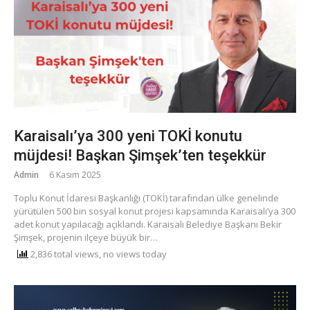
Karaisalı’ya 300 yeni TOKİ konutu
müjdesi! Başkan Şimşek’ten teşekkür
Admin
6 Kasım 2025
Toplu Konut İdaresi Başkanlığı (TOKİ) tarafından ülke genelinde
yürütülen 500 bin sosyal konut projesi kapsamında Karaisalı’ya 300
adet konut yapılacağı açıklandı. Karaisalı Belediye Başkanı Bekir
Şimşek, projenin ilçeye büyük bir…
2,836 total views, no views today