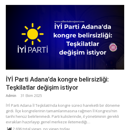
İYİ Parti Adana’da kongre belirsizliği:
Teşkilatlar değişim istiyor
Admin
31 Ekim 2025
İYİ Parti Adana İl Teşkilatı’nda kongre süreci hareketli bir döneme
girdi. İlçe kongrelerinin tamamlanmasına rağmen İl Kongresi’nin
tarihi henüz belirlenmedi. Parti kulislerinde, il yönetiminin gerekli
evrakları hazırlayıp genel merkeze iletemediği…
2,696 total views, no views today