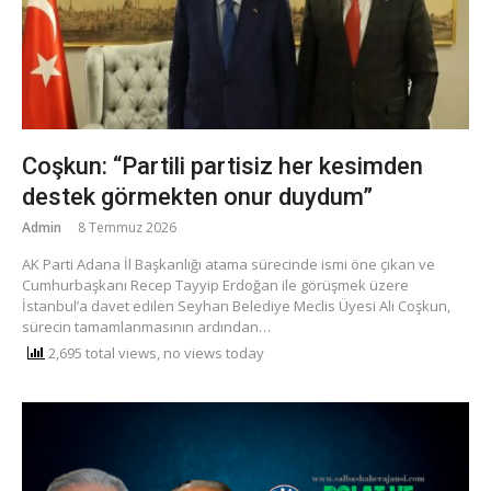
Coşkun: “Partili partisiz her kesimden
destek görmekten onur duydum”
Admin
8 Temmuz 2026
AK Parti Adana İl Başkanlığı atama sürecinde ismi öne çıkan ve
Cumhurbaşkanı Recep Tayyip Erdoğan ile görüşmek üzere
İstanbul’a davet edilen Seyhan Belediye Meclis Üyesi Ali Coşkun,
sürecin tamamlanmasının ardından…
2,695 total views, no views today