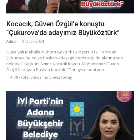
Kocacık, Güven Özgül’e konuştu:
“Çukurova’da adayımız Büyüköztürk”
Admin
8 Ocak 2024
Güzelyalı Mahalle Muhtarı Göktürk Güngör’ün İYİ Parti’den
Çukurova Belediye Başkan Adayı gösterileceği iddialarına son
noktayı İl başkanı Azime Kocacık koydu. Muhabirimiz Güven
Özgül’ü arayan Başkan Kocacık, “Dün gece beni yerel…
797 total views, no views today