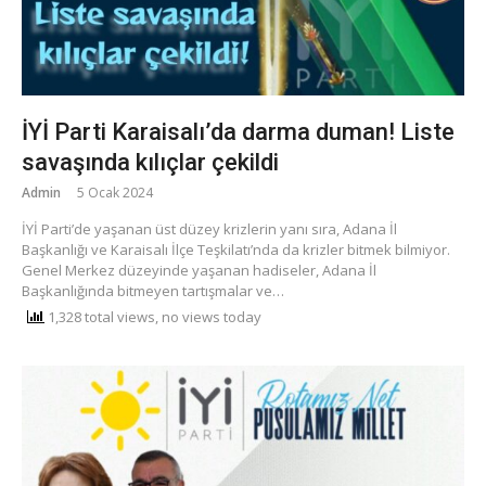
İYİ Parti Karaisalı’da darma duman! Liste
savaşında kılıçlar çekildi
Admin
5 Ocak 2024
İYİ Parti’de yaşanan üst düzey krizlerin yanı sıra, Adana İl
Başkanlığı ve Karaisalı İlçe Teşkilatı’nda da krizler bitmek bilmiyor.
Genel Merkez düzeyinde yaşanan hadiseler, Adana İl
Başkanlığında bitmeyen tartışmalar ve…
1,328 total views, no views today