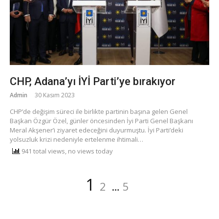
CHP, Adana’yı İYİ Parti’ye bırakıyor
Admin
30 Kasım 2023
CHP’de değişim süreci ile birlikte partinin başına gelen Genel
Başkan Özgür Özel, günler öncesinden İyi Parti Genel Başkanı
Meral Akşener’i ziyaret edeceğini duyurmuştu. İyi Parti’deki
yolsuzluk krizi nedeniyle ertelenme ihtimali…
941 total views, no views today
Yazı
Sayfa
Sayfa
Sayfa
1
2
…
5
dolaşımı