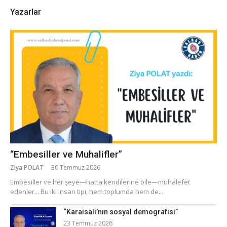
Yazarlar
“Embesiller ve Muhalifler”
Ziya POLAT
30 Temmuz 2026
​Embesiller ve her şeye—hatta kendilerine bile—muhalefet
edenler... Bu iki insan tipi, hem toplumda hem de...
“Karaisalı’nın sosyal demografisi”
23 Temmuz 2026