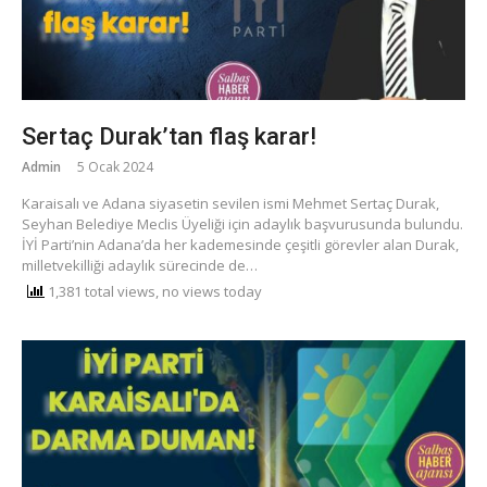
Sertaç Durak’tan flaş karar!
Admin
5 Ocak 2024
Karaisalı ve Adana siyasetin sevilen ismi Mehmet Sertaç Durak,
Seyhan Belediye Meclis Üyeliği için adaylık başvurusunda bulundu.
İYİ Parti’nin Adana’da her kademesinde çeşitli görevler alan Durak,
milletvekilliği adaylık sürecinde de…
1,381 total views, no views today