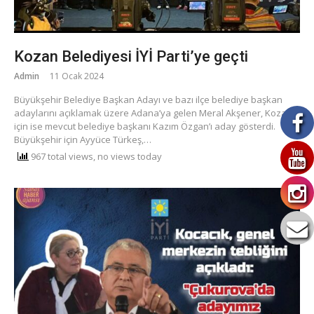
Kozan Belediyesi İYİ Parti’ye geçti
Admin
11 Ocak 2024
Büyükşehir Belediye Başkan Adayı ve bazı ilçe belediye başkan
adaylarını açıklamak üzere Adana’ya gelen Meral Akşener, Kozan
için ise mevcut belediye başkanı Kazım Özgan’ı aday gösterdi.
Büyükşehir için Ayyüce Türkeş,…
967 total views, no views today