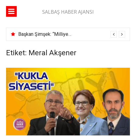
İçeriğe
atla
SALBAŞ HABER AJANSI
Başkan Şimşek: “Milliyetçiyim diyen adam ikametgahını buraya getirir”
Etiket: Meral Akşener