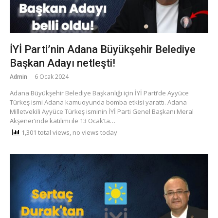
İYİ Parti’nin Adana Büyükşehir Belediye
Başkan Adayı netleşti!
Admin
6 Ocak 2024
Adana Büyükşehir Belediye Başkanlığı için İYİ Parti’de Ayyüce
Türkeş ismi Adana kamuoyunda bomba etkisi yarattı. Adana
Milletvekili Ayyüce Türkeş isminin İYİ Parti Genel Başkanı Meral
Akşener’inde katılımı ile 13 Ocak’ta…
1,301 total views, no views today