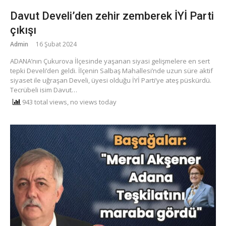
Davut Develi’den zehir zemberek İYİ Parti
çıkışı
Admin
16 Şubat 2024
ADANA’nın Çukurova İlçesinde yaşanan siyasi gelişmelere en sert
tepki Develi’den geldi. İlçenin Salbaş Mahallesi’nde uzun süre aktif
siyaset ile uğraşan Develi, üyesi olduğu İYİ Parti’ye ateş püskürdü.
Tecrübeli isim Davut…
943 total views, no views today