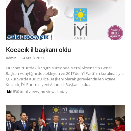
Kocacık il başkanı oldu
Admin
14 Aralık 2023
MHP’nin 2016’daki kongre sürecinde Meral Akşener’in Genel
Başkan Adaylığını destekleyen ve 2017’de İYİ Parti’nin kurulmasıyla
Çukurova’da Kurucu İlçe Başkanı olarak görevlendirilen Azime
Kocacık, İYİ Parti’nin yeni Adana İl Başkanı oldu.…
830 total views, no views today