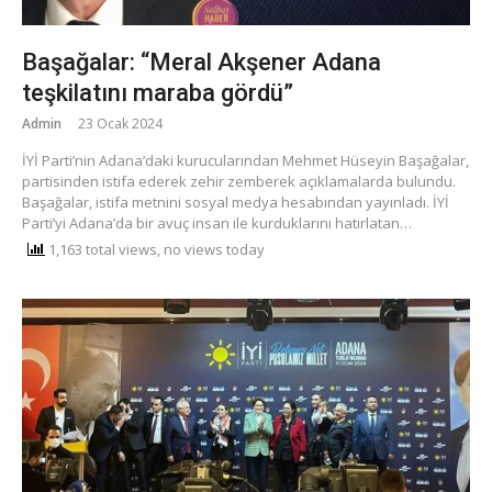
Başağalar: “Meral Akşener Adana
teşkilatını maraba gördü”
Admin
23 Ocak 2024
İYİ Parti’nin Adana’daki kurucularından Mehmet Hüseyin Başağalar,
partisinden istifa ederek zehir zemberek açıklamalarda bulundu.
Başağalar, istifa metnini sosyal medya hesabından yayınladı. İYİ
Parti’yi Adana’da bir avuç insan ile kurduklarını hatırlatan…
1,163 total views, no views today