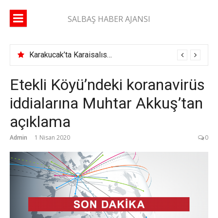
İçeriğe
atla
SALBAŞ HABER AJANSI
Karakucak’ta Karaisalıspor fırtınası
Etekli Köyü’ndeki koranavirüs
iddialarına Muhtar Akkuş’tan
açıklama
Admin
1 Nisan 2020
0