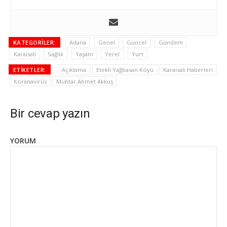
KATEGORILER:
Adana
Genel
Güncel
Gündem
Karaisalı
Sağlık
Yaşam
Yerel
Yurt
ETIKETLER:
Açıklama
Etekli Yağbasan Köyü
Karaisalı Haberleri
Koranavirüs
Muhtar Ahmet Akkuş
Bir cevap yazın
YORUM