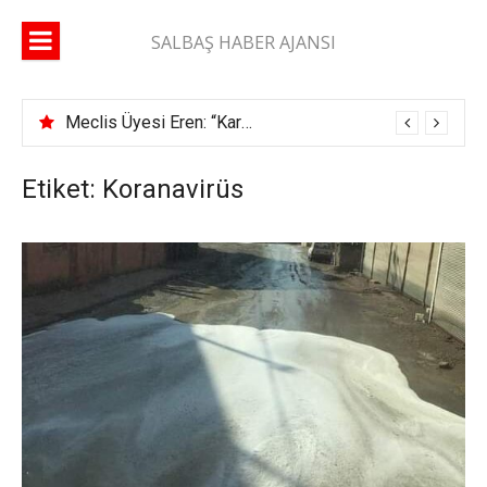
İçeriğe
atla
SALBAŞ HABER AJANSI
Başkan Şimşek: “Milliyetçiyim diyen adam ikametgahını buraya getirir”
Etiket: Koranavirüs