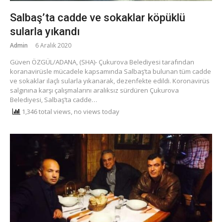
Salbaş’ta cadde ve sokaklar köpüklü
sularla yıkandı
Admin
6 Aralık 2020
Güven ÖZGÜL/ADANA, (SHA)- Çukurova Belediyesi tarafından
koranavirüsle mücadele kapsamında Salbaş’ta bulunan tüm cadde
ve sokaklar ilaçlı sularla yıkanarak, dezenfekte edildi. Koronavirüs
salgınına karşı çalışmalarını aralıksız sürdüren Çukurova
Belediyesi, Salbaş’ta cadde…
1,346 total views, no views today