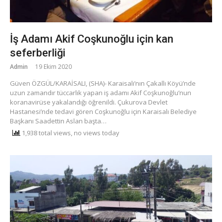
İş Adamı Akif Coşkunoğlu için kan
seferberliği
Admin
19 Ekim 2020
Güven ÖZGÜL/KARAİSALI, (SHA)- Karaisalı’nın Çakallı Köyü’nde
uzun zamandır tüccarlık yapan iş adamı Akif Coşkunoğlu’nun
koranavirüse yakalandığı öğrenildi. Çukurova Devlet
Hastanesi’nde tedavi gören Coşkunoğlu için Karaisalı Belediye
Başkanı Saadettin Aslan başta…
1,938 total views, no views today