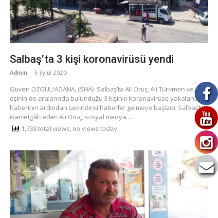
Salbaş’ta 3 kişi koronavirüsü yendi
Admin
5 Eylül 2020
Güven ÖZGÜL/ADANA, (SHA)- Salbaş’ta Ali Oruç, Ali Türkmen ve
eşinin de aralarında bulunduğu 3 kişinin koranavirüse yakalandığı
haberinin ardından sevindirici haberler gelmeye başladı. Salbaş’ta
ikametgâh eden Ali Oruç, sosyal medya…
1,738 total views, no views today