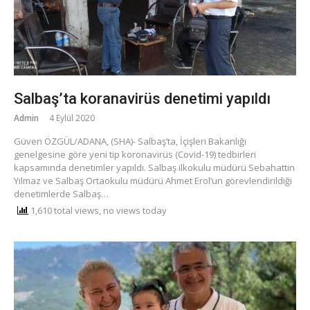
Salbaş’ta koranavirüs denetimi yapıldı
Admin
4 Eylül 2020
Güven ÖZGÜL/ADANA, (SHA)- Salbaş’ta, İçişleri Bakanlığı
genelgesine göre yeni tip koronavirüs (Covid-19) tedbirleri
kapsamında denetimler yapıldı. Salbaş ilkokulu müdürü Sebahattin
Yılmaz ve Salbaş Ortaokulu müdürü Ahmet Erol’un görevlendirildiği
denetimlerde Salbaş…
1,610 total views, no views today