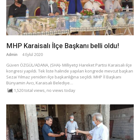
MHP Karaisalı İlçe Başkanı belli oldu!
Admin
4 Eylül 2020
Güven ÖZGÜL/ADANA, (SHA)- Milliyetçi Hareket Partisi Karaisalı ilçe
kongresi yapıldı. Tek liste halinde yapılan kongrede mevcut başkan
Sezai Yılmaz yeniden ilçe başkanlığına seçildi. MHP İl Başkanı
Bünyamin Avcı, Karaisalı Belediye…
1,520 total views, no views today