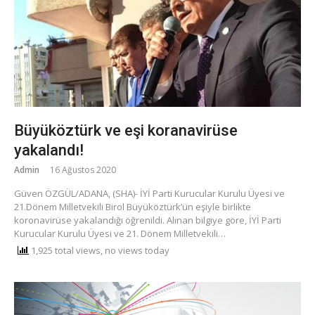
Büyüköztürk ve eşi koranavirüse
yakalandı!
Admin
16 Ağustos 2020
Güven ÖZGÜL/ADANA, (SHA)- İYİ Parti Kurucular Kurulu Üyesi ve
21.Dönem Milletvekili Birol Büyüköztürk’ün eşiyle birlikte
koronavirüse yakalandığı öğrenildi. Alınan bilgiye göre, İYİ Parti
Kurucular Kurulu Üyesi ve 21. Dönem Milletvekili…
1,925 total views, no views today