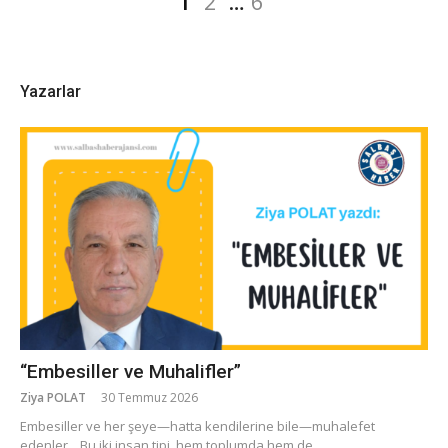
2
…
6
dolaşımı
Yazarlar
“Embesiller ve Muhalifler”
Ziya POLAT
30 Temmuz 2026
​Embesiller ve her şeye—hatta kendilerine bile—muhalefet
edenler... Bu iki insan tipi, hem toplumda hem de...