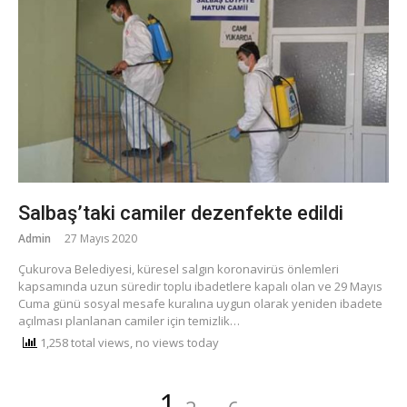
Salbaş’taki camiler dezenfekte edildi
Admin
27 Mayıs 2020
Çukurova Belediyesi, küresel salgın koronavirüs önlemleri
kapsamında uzun süredir toplu ibadetlere kapalı olan ve 29 Mayıs
Cuma günü sosyal mesafe kuralına uygun olarak yeniden ibadete
açılması planlanan camiler için temizlik…
1,258 total views, no views today
Yazı
Sayfa
Sayfa
Sayfa
1