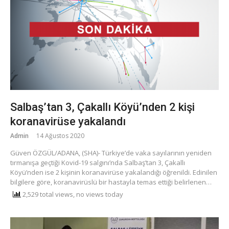
Salbaş’tan 3, Çakallı Köyü’nden 2 kişi
koranavirüse yakalandı
Admin
14 Ağustos 2020
Güven ÖZGÜL/ADANA, (SHA)- Türkiye’de vaka sayılarının yeniden
tırmanışa geçtiği Kovid-19 salgını’nda Salbaş’tan 3, Çakallı
Köyü’nden ise 2 kişinin koranavirüse yakalandığı öğrenildi. Edinilen
bilgilere göre, koranavirüslü bir hastayla temas ettiği belirlenen…
2,529 total views, no views today