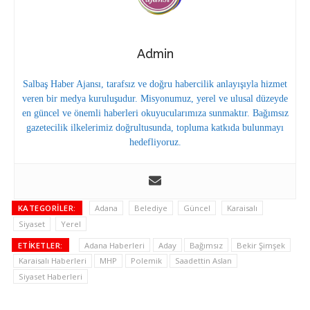
Admin
Salbaş Haber Ajansı, tarafsız ve doğru habercilik anlayışıyla hizmet
veren bir medya kuruluşudur. Misyonumuz, yerel ve ulusal düzeyde
en güncel ve önemli haberleri okuyucularımıza sunmaktır. Bağımsız
gazetecilik ilkelerimiz doğrultusunda, topluma katkıda bulunmayı
hedefliyoruz.
KATEGORILER:
Adana
Belediye
Güncel
Karaisalı
Siyaset
Yerel
ETIKETLER:
Adana Haberleri
Aday
Bağımsız
Bekir Şimşek
Karaisalı Haberleri
MHP
Polemik
Saadettin Aslan
Siyaset Haberleri