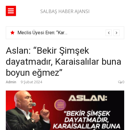
İçeriğe
atla
SALBAŞ HABER AJANSI
Meclis Üyesi Eren: “Karaisalı yolunda 2 ay geçti, şerit çizgisi bile çekilmedi”
Aslan: “Bekir Şimşek
dayatmadır, Karaisalılar buna
boyun eğmez”
Admin
9 Şubat 2024
0