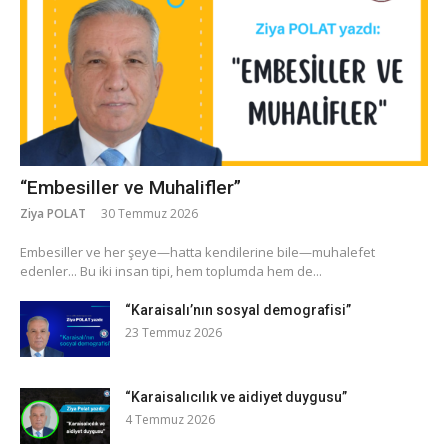
“Embesiller ve Muhalifler”
Ziya POLAT
30 Temmuz 2026
​Embesiller ve her şeye—hatta kendilerine bile—muhalefet
edenler... Bu iki insan tipi, hem toplumda hem de...
“Karaisalı’nın sosyal demografisi”
23 Temmuz 2026
“Karaisalıcılık ve aidiyet duygusu”
4 Temmuz 2026