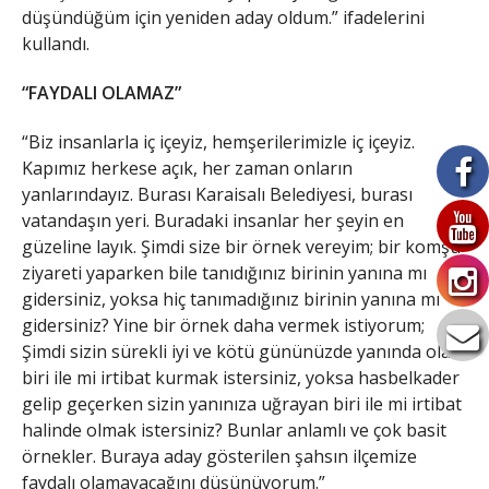
düşündüğüm için yeniden aday oldum.” ifadelerini
kullandı.
“FAYDALI OLAMAZ”
“Biz insanlarla iç içeyiz, hemşerilerimizle iç içeyiz.
Kapımız herkese açık, her zaman onların
yanlarındayız. Burası Karaisalı Belediyesi, burası
vatandaşın yeri. Buradaki insanlar her şeyin en
güzeline layık. Şimdi size bir örnek vereyim; bir komşu
ziyareti yaparken bile tanıdığınız birinin yanına mı
gidersiniz, yoksa hiç tanımadığınız birinin yanına mı
gidersiniz? Yine bir örnek daha vermek istiyorum;
Şimdi sizin sürekli iyi ve kötü gününüzde yanında olan
biri ile mi irtibat kurmak istersiniz, yoksa hasbelkader
gelip geçerken sizin yanınıza uğrayan biri ile mi irtibat
halinde olmak istersiniz? Bunlar anlamlı ve çok basit
örnekler. Buraya aday gösterilen şahsın ilçemize
faydalı olamayacağını düşünüyorum.”