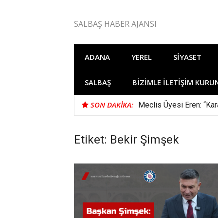
İçeriğe
atla
SALBAŞ HABER AJANSI
ADANA
YEREL
SIYASET
SALBAŞ
BIZIMLE İLETIŞIM KURU
SON DAKIKA:
Meclis Üyesi Eren: “Kara
Etiket: Bekir Şimşek