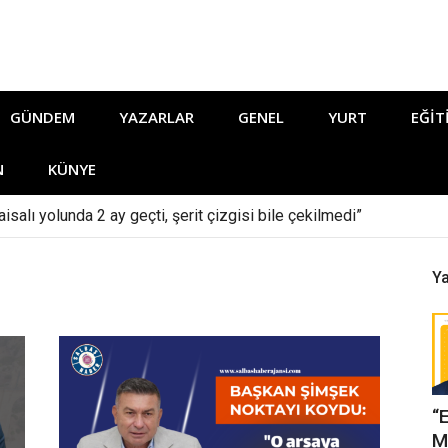
GÜNDEM
YAZARLAR
GENEL
YURT
EĞIT
N
KÜNYE
isalı yolunda 2 ay geçti, şerit çizgisi bile çekilmedi”
Ya
“
M