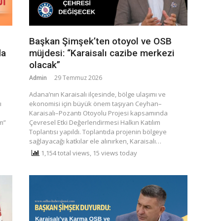
Başkan Şimşek’ten otoyol ve OSB
da
müjdesi: “Karaisalı cazibe merkezi
olacak”
Admin
29 Temmuz 2026
​Adana’nın Karaisalı ilçesinde, bölge ulaşımı ve
ı
ekonomisi için büyük önem taşıyan Ceyhan–
Karaisalı–Pozantı Otoyolu Projesi kapsamında
m”
Çevresel Etki Değerlendirmesi Halkın Katılım
Toplantısı yapıldı. Toplantıda projenin bölgeye
sağlayacağı katkılar ele alınırken, Karaisalı…
1,154 total views, 15 views today