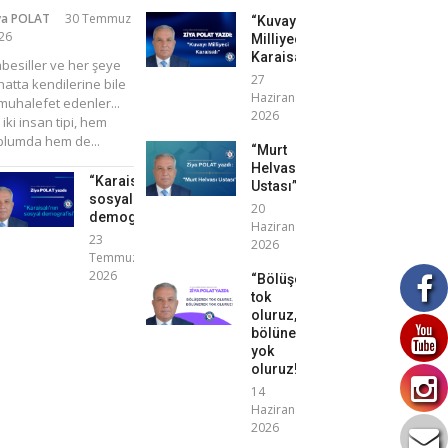
ya POLAT
30 Temmuz
“Kuvayı
26
Milliyeci
Karaisalı”
mbesiller ve her şeye
27
atta kendilerine bile
Haziran
uhalefet edenler...
2026
 iki insan tipi, hem
plumda hem de...
“Murt
Helvası
“Karaisalı’nın
Ustası”
sosyal
20
demografisi”
Haziran
23
2026
Temmuz
2026
“Bölüşerek
tok
oluruz,
bölünerek
yok
oluruz!”
14
Haziran
2026