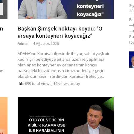
Zi
20
​E
—h
en
Başkan Şimşek noktayı koydu: “O
—m
arsaya konteyneri koyacağız”
Bu
to
Admin
4 Ağustos 2026
ADANA’nın Karaisalı ilçesinde ihtiyaç sahibi yaşlı bir
kadın için belediyeye ait arsa üzerine yapılması
planlanan konteyner ev çalışmasının komşu
an
parseldeki bir vatandaşın itirazı nedeniyle geçici
olarak durmasının ardından Karaisalı Belediye…
899 total views, 16 views today