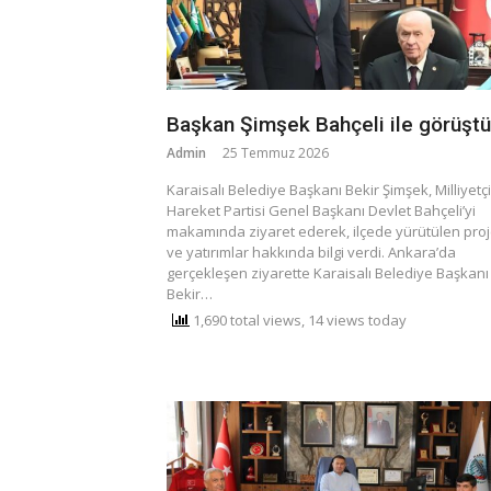
Başkan Şimşek Bahçeli ile görüştü
Admin
25 Temmuz 2026
Karaisalı Belediye Başkanı Bekir Şimşek, Milliyetçi
Hareket Partisi Genel Başkanı Devlet Bahçeli’yi
makamında ziyaret ederek, ilçede yürütülen proj
ve yatırımlar hakkında bilgi verdi. ​Ankara’da
gerçekleşen ziyarette Karaisalı Belediye Başkanı
Bekir…
1,690 total views, 14 views today