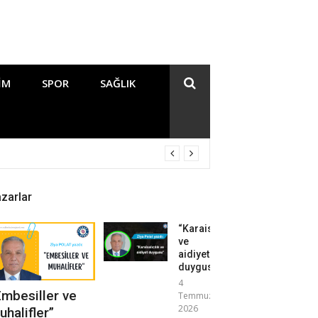
IM
SPOR
SAĞLIK
zarlar
“Karaisalıcılık
ve
aidiyet
duygusu”
4
Embesiller ve
Temmuz
2026
uhalifler”