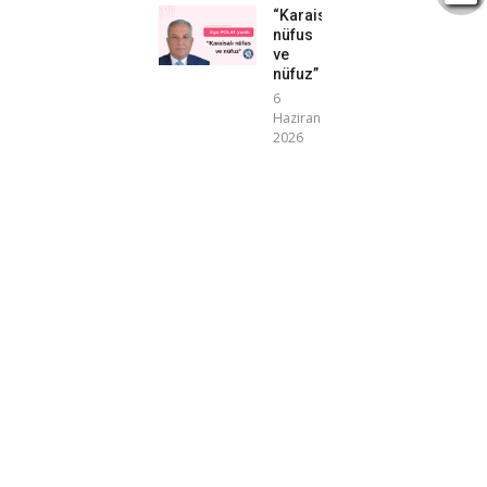
“Karaisalı
nüfus
ve
nüfuz”
6
Haziran
2026