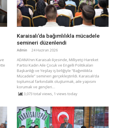
Karaisalı’da bağımlılıkla mücadele
semineri düzenlendi
Admin
24 Haziran 2026
 ve
​ADANA’nın Karaisalı ilçesinde, Milliyetçi Hareket
tte
Partisi Kadın Aile Çocuk ve Engelli Politikaları
Başkanlığı ve Yeşilay iş birliğiyle “Bağımlılıkla
Mücadele” semineri gerçekleştirildi. ​Karaisalı’da
toplumsal farkındalık oluşturmak, aile yapısını
korumak ve gençleri…
3,073 total views, 1 views today