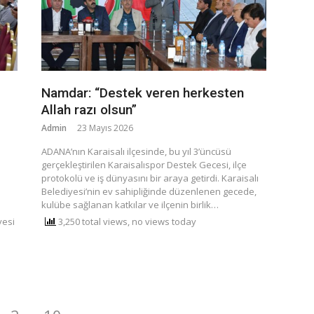
Namdar: “Destek veren herkesten
Allah razı olsun”
Admin
23 Mayıs 2026
ADANA’nın Karaisalı ilçesinde, bu yıl 3’üncüsü
gerçekleştirilen Karaisalıspor Destek Gecesi, ilçe
protokolü ve iş dünyasını bir araya getirdi. Karaisalı
Belediyesi’nin ev sahipliğinde düzenlenen gecede,
kulübe sağlanan katkılar ve ilçenin birlik…
yesi
3,250 total views, no views today
Sayfa
Sayfa
Sayfa
1