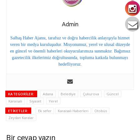
Admin
Salbaş Haber Ajansı, tarafsız ve doğru habercilik anlayışıyla hizmet
veren bir medya kuruluşudur. Misyonumuz, yerel ve ulusal düzeyde
en güncel ve önemli haberleri okuyucularımıza sunmaktır. Bağımsız
gazetecilik ilkelerimiz doğrultusunda, topluma katkıda bulunmayı
hedefliyoruz.
KATEGORILER:
Adana
Belediye
Çukurova
Güncel
Karaisalı
Siyaset
Yerel
ETIKETLER:
Ek sefer
Karaisalı Haberleri
Otobüs
Zeydan Karalar
Bir cevap yazın