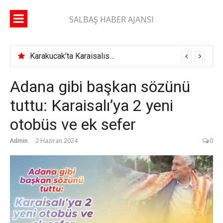
İçeriğe
atla
SALBAŞ HABER AJANSI
Karakucak’ta Karaisalıspor fırtınası
Adana gibi başkan sözünü
tuttu: Karaisalı’ya 2 yeni
otobüs ve ek sefer
Admin
2 Haziran 2024
0