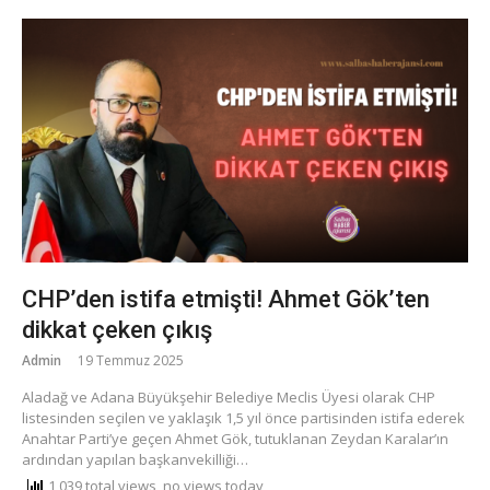
CHP’den istifa etmişti! Ahmet Gök’ten
dikkat çeken çıkış
Admin
19 Temmuz 2025
Aladağ ve Adana Büyükşehir Belediye Meclis Üyesi olarak CHP
listesinden seçilen ve yaklaşık 1,5 yıl önce partisinden istifa ederek
Anahtar Parti’ye geçen Ahmet Gök, tutuklanan Zeydan Karalar’ın
ardından yapılan başkanvekilliği…
1,039 total views, no views today