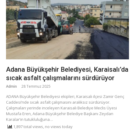
Adana Büyükşehir Belediyesi, Karaisalı’da
sıcak asfalt çalışmalarını sürdürüyor
Admin
28 Temmuz 2025
ADANA Büyükşehir Belediyesi ekipleri, Karaisalı ilçesi Zamir Genç
Caddesi’nde sıcak asfalt çalışmasını aralıksız sürdürüyor.
Çalışmaları yerinde inceleyen Karaisalı Belediye Meclis Üyesi
Mustafa Eren, Adana Büyükşehir Belediye Başkanı Zeydan
Karalar’ın tutukluluğuna…
1,897 total views, no views today