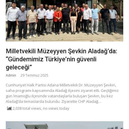
Milletvekili Müzeyyen Şevkin Aladağ’da:
“Gündemimiz Türkiye’nin güvenli
geleceği”
Admin
29 Temmuz 2025
Cumhuriyet Halk Partisi Adana Milletvekili Dr. Müzeyyen Şevkin,
saha programı kapsamında Aladağ ilçesini ziyaret etti. Geçtiğimiz
gün İmamoğlu ilçesinde vatandaşlarla buluşan Şevkin, bu kez
Aladağ’da temaslarda bulundu. Ziyarette CHP Aladağ…
2,038 total views, no views today