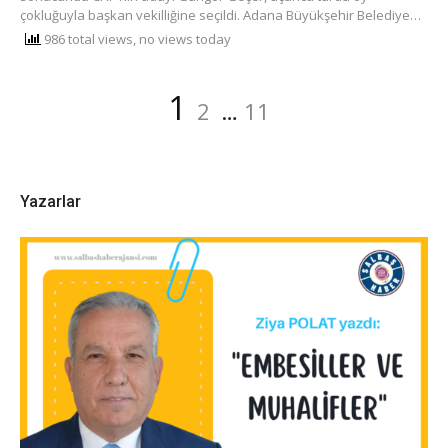
çokluğuyla başkan vekilliğine seçildi. Adana Büyükşehir Belediye…
986 total views, no views today
Yazı
Sayfa
Sayfa
Sayfa
1
2
…
11
dolaşımı
Yazarlar