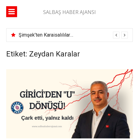
İçeriğe
atla
SALBAŞ HABER AJANSI
Şimşek’ten Karaisalılılara çağrı: “Yüzde 10’unuz gelse daha çok çok hizmet alırız”
Etiket: Zeydan Karalar