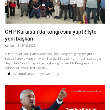
CHP Karaisalı’da kongresini yaptı! İşte
yeni başkan
Admin
21 Eylül 2025
Cumhuriyet Halk Partisi Karaisalı İlçe Kongresi gerçekleştirildi.
Beyaz listeyle yarışan Aydın Nergiz 28 oy alırken, mavi liste adayı
Beytullah Girici 48 oyla ilçe başkanlığına seçildi. Kongreye CHP
Adana Milletvekilleri Ayhan…
1,222 total views, no views today