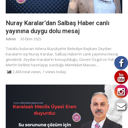
Nuray Karalar’dan Salbaş Haber canlı
yayınına duygu dolu mesaj
Admin
30 Ekim 2025
Tutuklu bulunan Adana Büyükşehir Belediye Başkanı Zeydan
Karalar’ın eşi Nuray Karalar, Salbaş Haber’in canlı yayınına mesaj
gönderdi. Zeydan Karalar’ın konuşulduğu, Güven Özgül ve Yüksel
Mert’in birlikte hazırlayıp sunduğu Memleket Masası…
2,436 total views, 1 views today