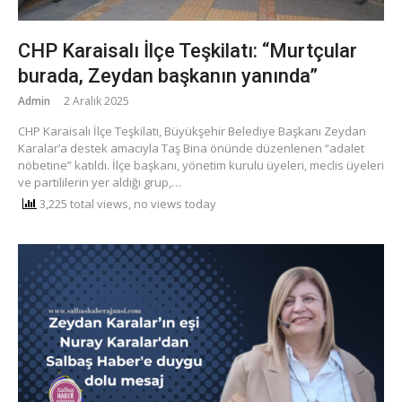
CHP Karaisalı İlçe Teşkilatı: “Murtçular
burada, Zeydan başkanın yanında”
Admin
2 Aralık 2025
CHP Karaisalı İlçe Teşkilatı, Büyükşehir Belediye Başkanı Zeydan
Karalar’a destek amacıyla Taş Bina önünde düzenlenen “adalet
nöbetine” katıldı. İlçe başkanı, yönetim kurulu üyeleri, meclis üyeleri
ve partililerin yer aldığı grup,…
3,225 total views, no views today