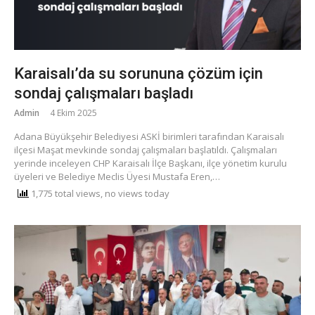
Karaisalı’da su sorununa çözüm için
sondaj çalışmaları başladı
Admin
4 Ekim 2025
Adana Büyükşehir Belediyesi ASKİ birimleri tarafından Karaisalı
ilçesi Maşat mevkinde sondaj çalışmaları başlatıldı. Çalışmaları
yerinde inceleyen CHP Karaisalı İlçe Başkanı, ilçe yönetim kurulu
üyeleri ve Belediye Meclis Üyesi Mustafa Eren,…
1,775 total views, no views today