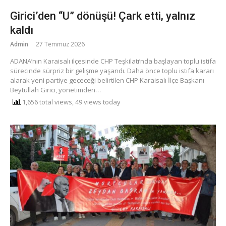
Girici’den “U” dönüşü! Çark etti, yalnız
kaldı
Admin
27 Temmuz 2026
​ADANA’nın Karaisalı ilçesinde CHP Teşkilatı’nda başlayan toplu istifa
sürecinde sürpriz bir gelişme yaşandı. Daha önce toplu istifa kararı
alarak yeni partiye geçeceği belirtilen CHP Karaisalı İlçe Başkanı
Beytullah Girici, yönetimden…
1,656 total views, 49 views today