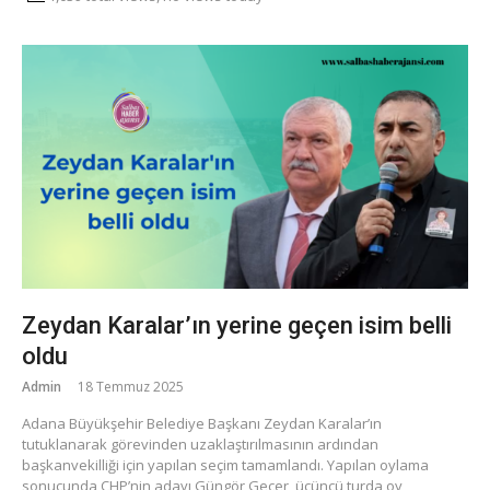
Zeydan Karalar’ın yerine geçen isim belli
oldu
Admin
18 Temmuz 2025
Adana Büyükşehir Belediye Başkanı Zeydan Karalar’ın
tutuklanarak görevinden uzaklaştırılmasının ardından
başkanvekilliği için yapılan seçim tamamlandı. Yapılan oylama
sonucunda CHP’nin adayı Güngör Geçer, üçüncü turda oy