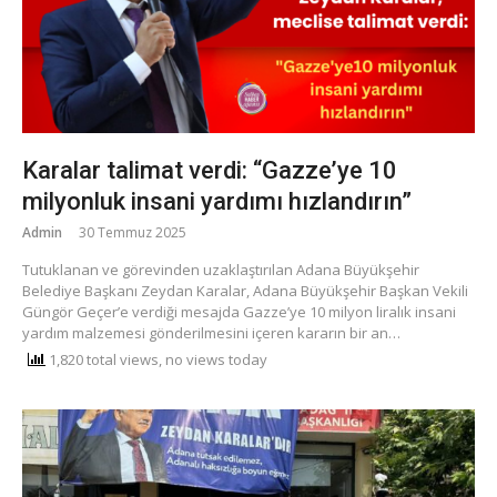
Karalar talimat verdi: “Gazze’ye 10
milyonluk insani yardımı hızlandırın”
Admin
30 Temmuz 2025
Tutuklanan ve görevinden uzaklaştırılan Adana Büyükşehir
Belediye Başkanı Zeydan Karalar, Adana Büyükşehir Başkan Vekili
Güngör Geçer’e verdiği mesajda Gazze’ye 10 milyon liralık insani
yardım malzemesi gönderilmesini içeren kararın bir an…
1,820 total views, no views today