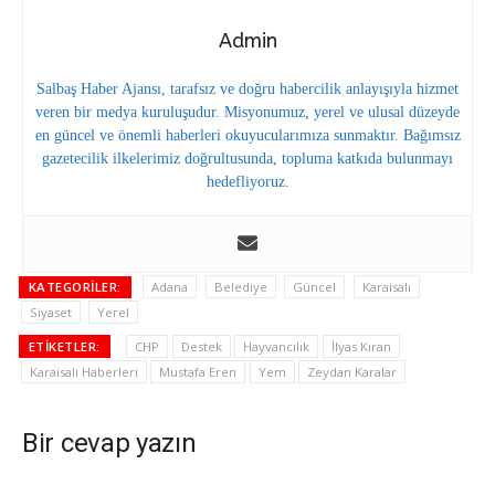
Admin
Salbaş Haber Ajansı, tarafsız ve doğru habercilik anlayışıyla hizmet
veren bir medya kuruluşudur. Misyonumuz, yerel ve ulusal düzeyde
en güncel ve önemli haberleri okuyucularımıza sunmaktır. Bağımsız
gazetecilik ilkelerimiz doğrultusunda, topluma katkıda bulunmayı
hedefliyoruz.
KATEGORILER:
Adana
Belediye
Güncel
Karaisalı
Siyaset
Yerel
ETIKETLER:
CHP
Destek
Hayvancılık
İlyas Kıran
Karaisalı Haberleri
Mustafa Eren
Yem
Zeydan Karalar
Bir cevap yazın