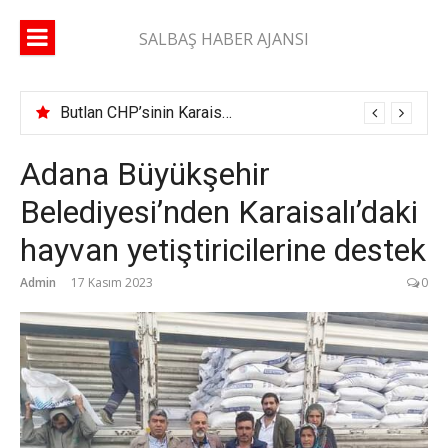
İçeriğe
atla
SALBAŞ HABER AJANSI
Butlan CHP’sinin Karaisalı İlçe Başkanı belli oldu
Adana Büyükşehir
Belediyesi’nden Karaisalı’daki
hayvan yetiştiricilerine destek
Admin
17 Kasım 2023
0