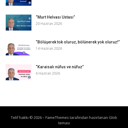
“Murt Helvası Ustası”
20 Haziran 2026
“Bölüşerek tok oluruz, bölünerek yok oluruz!”
14 Haziran 2026
“Karaisalı nüfus ve nüfuz”
6 Haziran 2026
Telif hakkı © 2026
–
FameThemes
tarafından hazırlanan Glob
teması