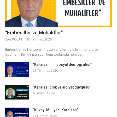
“Embesiller ve Muhalifler”
Ziya POLAT
30 Temmuz 2026
​Embesiller ve her şeye—hatta kendilerine bile—muhalefet
edenler... Bu iki insan tipi, hem toplumda hem de...
“Karaisalı’nın sosyal demografisi”
23 Temmuz 2026
“Karaisalıcılık ve aidiyet duygusu”
4 Temmuz 2026
“Kuvayı Milliyeci Karaisalı”
27 Haziran 2026