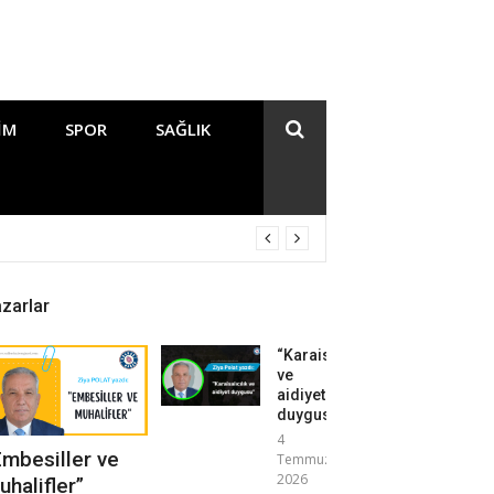
IM
SPOR
SAĞLIK
zarlar
“Karaisalıcılık
ve
aidiyet
duygusu”
4
Embesiller ve
Temmuz
2026
uhalifler”