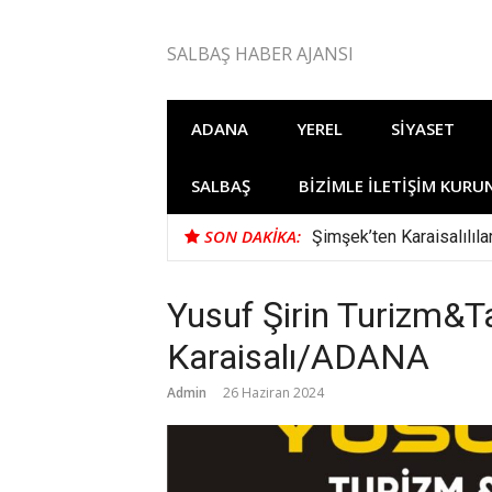
İçeriğe
atla
SALBAŞ HABER AJANSI
ADANA
YEREL
SIYASET
SALBAŞ
BIZIMLE İLETIŞIM KURU
SON DAKIKA:
Şimşek’ten Karaisalılıl
Yusuf Şirin Turizm&T
Karaisalı/ADANA
Admin
26 Haziran 2024