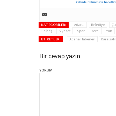
katkıda bulunmayı hedefliy
KATEGORILER:
Adana
Belediye
Çu
Salbaş
Siyaset
Spor
Yerel
Yurt
ETIKETLER:
Adana Haberleri
Karaisalı
Bir cevap yazın
YORUM