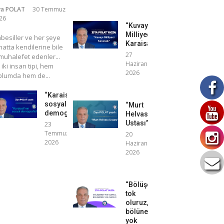
ya POLAT
30 Temmuz
26
“Kuvayı
Milliyeci
mbesiller ve her şeye
Karaisalı”
atta kendilerine bile
27
uhalefet edenler...
Haziran
 iki insan tipi, hem
2026
plumda hem de...
“Karaisalı’nın
sosyal
“Murt
demografisi”
Helvası
Ustası”
23
Temmuz
20
2026
Haziran
2026
“Bölüşerek
tok
oluruz,
bölünerek
yok