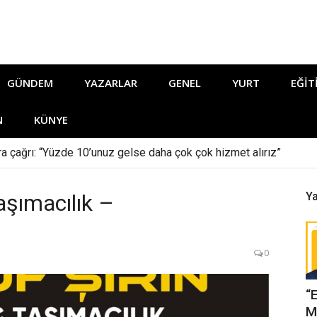
GÜNDEM
YAZARLAR
GENEL
YURT
EĞIT
N
KÜNYE
ara çağrı: “Yüzde 10’unuz gelse daha çok çok hizmet alırız”
aşımacılık –
Ya
0
“
M