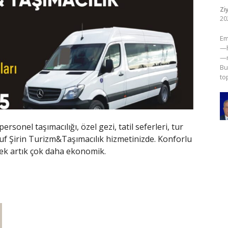
Zi
20
​E
—h
—m
Bu
to
rsonel taşımacılığı, özel gezi, tatil seferleri, tur
Yusuf Şirin Turizm&Taşımacılık hizmetinizde. Konforlu
zmek artık çok daha ekonomik.