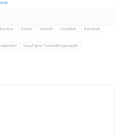
oruz.
kurova
Genel
Güncel
Gündem
Karaisalı
 Haberleri
Yusuf Şirin Turizm&Taşımacılık