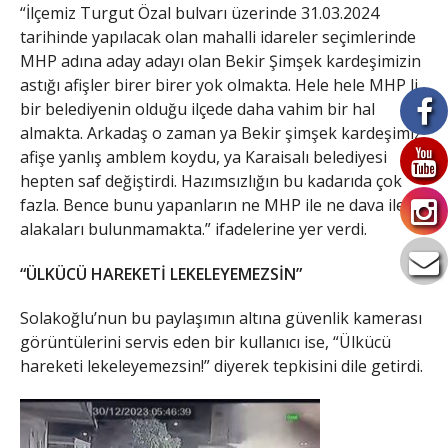
“İlçemiz Turgut Özal bulvarı üzerinde 31.03.2024
tarihinde yapılacak olan mahalli idareler seçimlerinde
MHP adına aday adayı olan Bekir Şimşek kardeşimizin
astığı afişler birer birer yok olmakta. Hele hele MHP li
bir belediyenin olduğu ilçede daha vahim bir hal
almakta. Arkadaş o zaman ya Bekir şimşek kardeşimiz
afişe yanlış amblem koydu, ya Karaisalı belediyesi
hepten saf değiştirdi. Hazımsızlığın bu kadarıda çok
fazla. Bence bunu yapanların ne MHP ile ne dava ile
alakaları bulunmamakta.” ifadelerine yer verdi.
“ÜLKÜCÜ HAREKETİ LEKELEYEMEZSİN”
Solakoğlu’nun bu paylaşımın altına güvenlik kamerası
görüntülerini servis eden bir kullanıcı ise, “Ülkücü
hareketi lekeleyemezsin!” diyerek tepkisini dile getirdi.