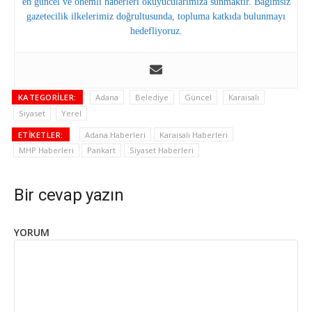
en güncel ve önemli haberleri okuyucularımıza sunmaktır. Bağımsız
gazetecilik ilkelerimiz doğrultusunda, topluma katkıda bulunmayı
hedefliyoruz.
KATEGORILER:
Adana
Belediye
Güncel
Karaisalı
Siyaset
Yerel
ETIKETLER:
Adana Haberleri
Karaisalı Haberleri
MHP Haberleri
Pankart
Siyaset Haberleri
Bir cevap yazın
YORUM