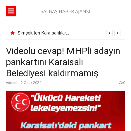
İçeriğe
atla
SALBAŞ HABER AJANSI
Şimşek’ten Karaisalılılara çağrı: “Yüzde 10’unuz gelse daha çok çok hizmet alırız”
Videolu cevap! MHPli adayın
pankartını Karaisalı
Belediyesi kaldırmamış
Admin
2 Ocak 2024
0