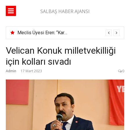
İçeriğe
atla
SALBAŞ HABER AJANSI
Meclis Üyesi Eren: “Karaisalı yolunda 2 ay geçti, şerit çizgisi bile çekilmedi”
Velican Konuk milletvekilliği
için kolları sıvadı
Admin
17 Mart 2023
0