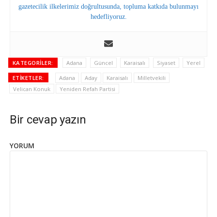
gazetecilik ilkelerimiz doğrultusunda, topluma katkıda bulunmayı
hedefliyoruz.
KATEGORILER:
Adana
Güncel
Karaisalı
Siyaset
Yerel
ETIKETLER:
Adana
Aday
Karaisalı
Milletvekili
Velican Konuk
Yeniden Refah Partisi
Bir cevap yazın
YORUM