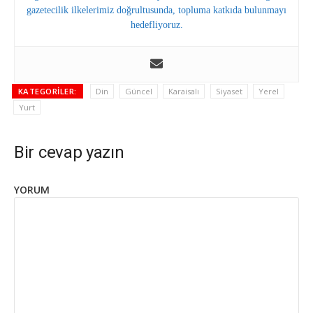
gazetecilik ilkelerimiz doğrultusunda, topluma katkıda bulunmayı
hedefliyoruz.
KATEGORILER:
Din
Güncel
Karaisalı
Siyaset
Yerel
Yurt
Bir cevap yazın
YORUM