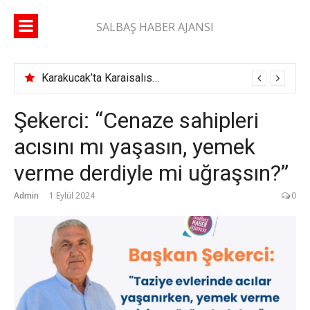
İçeriğe
atla
SALBAŞ HABER AJANSI
Karakucak’ta Karaisalıspor fırtınası
Şekerci: “Cenaze sahipleri
acısını mı yaşasın, yemek
verme derdiyle mi uğraşsın?”
Admin
1 Eylül 2024
0