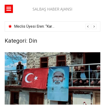
İçeriğe
atla
SALBAŞ HABER AJANSI
Meclis Üyesi Eren: “Karaisalı yolunda 2 ay geçti, şerit çizgisi bile çekilmedi”
Kategori: Din