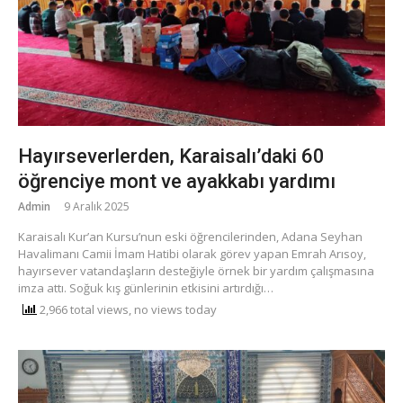
Hayırseverlerden, Karaisalı’daki 60
öğrenciye mont ve ayakkabı yardımı
Admin
9 Aralık 2025
Karaisalı Kur’an Kursu’nun eski öğrencilerinden, Adana Seyhan
Havalimanı Camii İmam Hatibi olarak görev yapan Emrah Arısoy,
hayırsever vatandaşların desteğiyle örnek bir yardım çalışmasına
imza attı. Soğuk kış günlerinin etkisini artırdığı…
2,966 total views, no views today