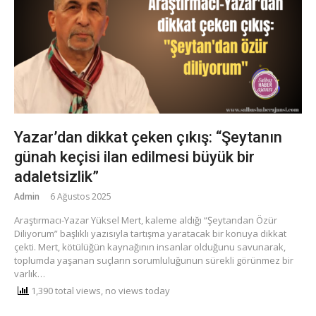
Yazar’dan dikkat çeken çıkış: “Şeytanın
günah keçisi ilan edilmesi büyük bir
adaletsizlik”
Admin
6 Ağustos 2025
Araştırmacı-Yazar Yüksel Mert, kaleme aldığı “Şeytandan Özür
Diliyorum” başlıklı yazısıyla tartışma yaratacak bir konuya dikkat
çekti. Mert, kötülüğün kaynağının insanlar olduğunu savunarak,
toplumda yaşanan suçların sorumluluğunun sürekli görünmez bir
varlık…
1,390 total views, no views today