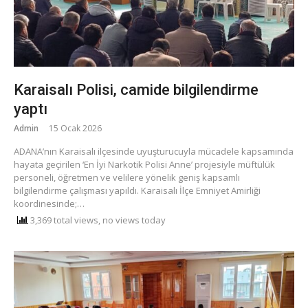
Karaisalı Polisi, camide bilgilendirme
yaptı
Admin
15 Ocak 2026
ADANA’nın Karaisalı ilçesinde uyuşturucuyla mücadele kapsamında
hayata geçirilen ‘En İyi Narkotik Polisi Anne’ projesiyle müftülük
personeli, öğretmen ve velilere yönelik geniş kapsamlı
bilgilendirme çalışması yapıldı. ​Karaisalı İlçe Emniyet Amirliği
koordinesinde;…
3,369 total views, no views today