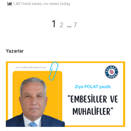
1,837 total views, no views today
Yazı
Sayfa
Sayfa
Sayfa
1
2
…
7
dolaşımı
Yazarlar