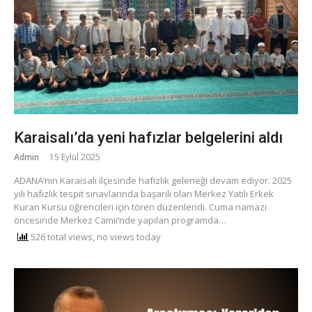
Karaisalı’da yeni hafızlar belgelerini aldı
Admin
15 Eylül 2025
ADANA’nın Karaisalı ilçesinde hafızlık geleneği devam ediyor. 2025
yılı hafızlık tespit sınavlarında başarılı olan Merkez Yatılı Erkek
Kuran Kursu öğrencileri için tören düzenlendi. Cuma namazı
öncesinde Merkez Camii’nde yapılan programda…
526 total views, no views today