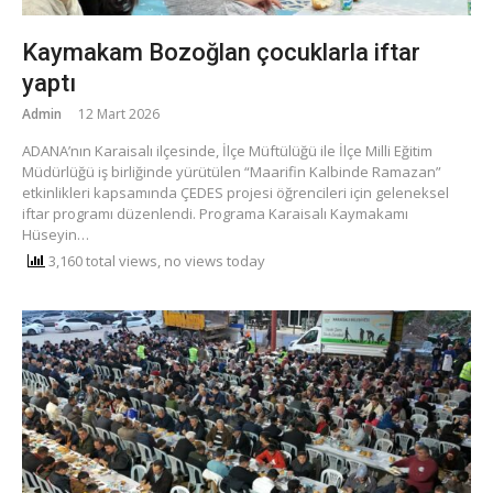
Kaymakam Bozoğlan çocuklarla iftar
yaptı
Admin
12 Mart 2026
ADANA’nın Karaisalı ilçesinde, İlçe Müftülüğü ile İlçe Milli Eğitim
Müdürlüğü iş birliğinde yürütülen “Maarifin Kalbinde Ramazan”
etkinlikleri kapsamında ÇEDES projesi öğrencileri için geleneksel
iftar programı düzenlendi. Programa Karaisalı Kaymakamı
Hüseyin…
3,160 total views, no views today