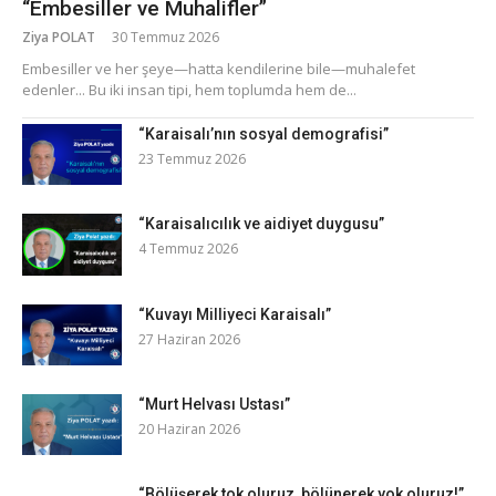
“Embesiller ve Muhalifler”
Ziya POLAT
30 Temmuz 2026
​Embesiller ve her şeye—hatta kendilerine bile—muhalefet
edenler... Bu iki insan tipi, hem toplumda hem de...
“Karaisalı’nın sosyal demografisi”
23 Temmuz 2026
“Karaisalıcılık ve aidiyet duygusu”
4 Temmuz 2026
“Kuvayı Milliyeci Karaisalı”
27 Haziran 2026
“Murt Helvası Ustası”
20 Haziran 2026
“Bölüşerek tok oluruz, bölünerek yok oluruz!”