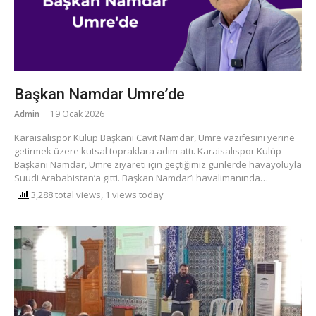
Başkan Namdar Umre’de
Admin
19 Ocak 2026
Karaisalıspor Kulüp Başkanı Cavit Namdar, Umre vazifesini yerine
getirmek üzere kutsal topraklara adım attı. ​Karaisalıspor Kulüp
Başkanı Namdar, Umre ziyareti için geçtiğimiz günlerde havayoluyla
Suudi Arababistan’a gitti. Başkan Namdar’ı havalimanında…
3,288 total views, 1 views today