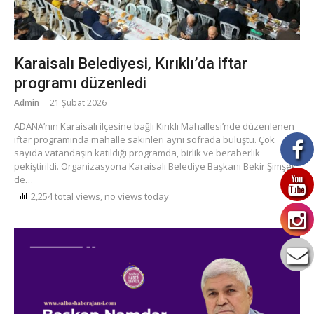
Karaisalı Belediyesi, Kırıklı’da iftar
programı düzenledi
Admin
21 Şubat 2026
ADANA’nın Karaisalı ilçesine bağlı Kırıklı Mahallesi’nde düzenlenen
iftar programında mahalle sakinleri aynı sofrada buluştu. Çok
sayıda vatandaşın katıldığı programda, birlik ve beraberlik
pekiştirildi. Organizasyona Karaisalı Belediye Başkanı Bekir Şimşek
de…
2,254 total views, no views today