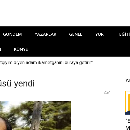
GÜNDEM
YAZARLAR
GENEL
YURT
EĞIT
N
KÜNYE
tçiyim diyen adam ikametgahını buraya getirir”
üsü yendi
Ya
0
“
M