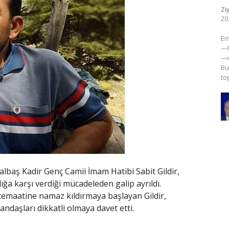
Zi
20
​E
—h
—m
Bu
to
lbaş Kadir Genç Camii İmam Hatibi Sabit Gildir,
ığa karşı verdiği mücadeleden galip ayrıldı.
emaatine namaz kıldırmaya başlayan Gildir,
daşları dikkatli olmaya davet etti.