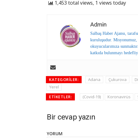
1,453 total views, 1 views today
Admin
Salbaş Haber Ajansı, tarafs
kuruluşudur. Misyonumuz, y
okuyucularımıza sunmaktır.
katkıda bulunmayı hedefliy
KATEGORILER:
Adana
Çukurova
D
Yerel
ETIKETLER:
(Covid-19)
Koronavirüs
Bir cevap yazın
YORUM