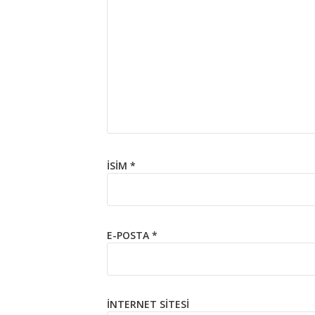
İSIM
*
E-POSTA
*
İNTERNET SITESI