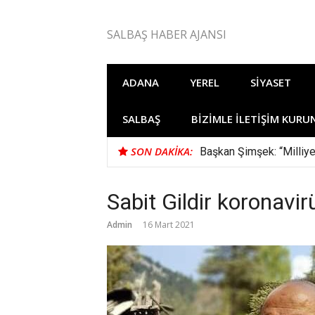
İçeriğe
atla
SALBAŞ HABER AJANSI
ADANA
YEREL
SIYASET
SALBAŞ
BIZIMLE İLETIŞIM KURU
SON DAKIKA:
Başkan Şimşek: “Milliye
Sabit Gildir koronavir
Admin
16 Mart 2021