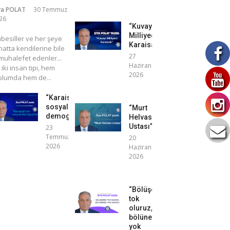
ya POLAT
30 Temmuz
26
“Kuvayı
Milliyeci
mbesiller ve her şeye
Karaisalı”
atta kendilerine bile
27
uhalefet edenler...
Haziran
 iki insan tipi, hem
2026
plumda hem de...
“Karaisalı’nın
sosyal
“Murt
demografisi”
Helvası
Ustası”
23
Temmuz
20
2026
Haziran
2026
“Bölüşerek
tok
oluruz,
bölünerek
yok