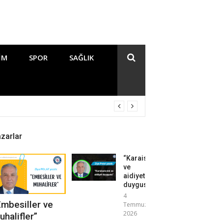
IM
SPOR
SAĞLIK
zarlar
“Karaisalıcılık
ve
aidiyet
duygusu”
4
Embesiller ve
Temmuz
2026
uhalifler”