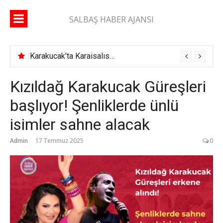
İçeriğe
atla
SALBAŞ HABER AJANSI
Karakucak’ta Karaisalıspor fırtınası
Kızıldağ Karakucak Güreşleri
başlıyor! Şenliklerde ünlü
isimler sahne alacak
Admin
17 Temmuz 2025
0