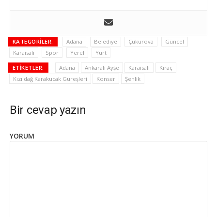
KATEGORILER:
Adana
Belediye
Çukurova
Güncel
Karaisalı
Spor
Yerel
Yurt
ETIKETLER:
Adana
Ankaralı Ayşe
Karaisalı
Kıraç
Kızıldağ Karakucak Güreşleri
Konser
Şenlik
Bir cevap yazın
YORUM