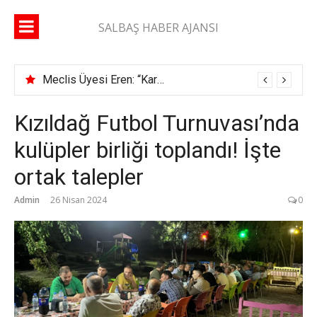
İçeriğe
atla
SALBAŞ HABER AJANSI
Meclis Üyesi Eren: “Karaisalı yolunda 2 ay geçti, şerit çizgisi bile çekilmedi”
Kızıldağ Futbol Turnuvası’nda
kulüpler birliği toplandı! İşte
ortak talepler
Admin
26 Nisan 2024
0