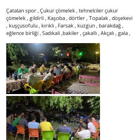
Çatalan spor , Çukur çömelek , tehnelciler çukur
çömelek , gildirli , Kaşoba , dörtler , Topalak , döşekevi
, kuşçusofulu , kırıklı , Farsak , kuzgun , barakdağ ,
eğlence birliği , Sadıkali ,bakiler , çakallı , Akçalı , gala ,