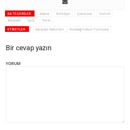
KATEGORILER:
Adana
Belediye
Çukurova
Güncel
Karaisalı
Spor
Yerel
ETIKETLER:
Karaisalı Haberleri
Kızıldağ Futbol Turnuvası
Bir cevap yazın
YORUM