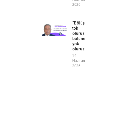
2026
“Bölüşerek
tok
oluruz,
bölünerek
yok
oluruz!”
14
Haziran
2026