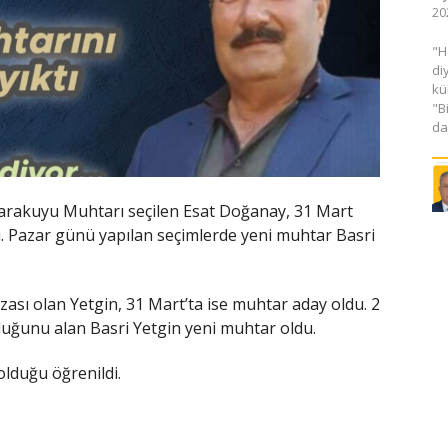
20
​"
di
kü
"B
da
Karakuyu Muhtarı seçilen Esat Doğanay, 31 Mart
. Pazar günü yapılan seçimlerde yeni muhtar Basri
zası olan Yetgin, 31 Mart’ta ise muhtar aday oldu. 2
nluğunu alan Basri Yetgin yeni muhtar oldu.
 olduğu öğrenildi.