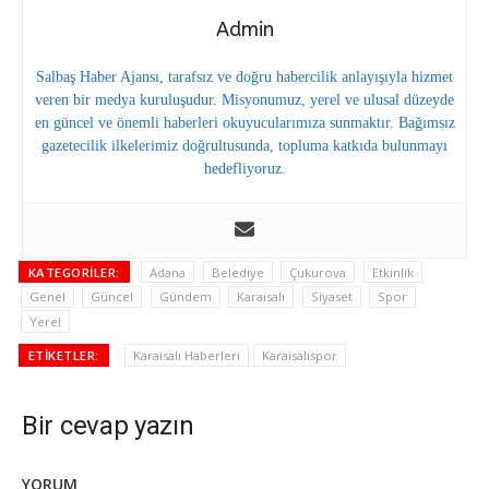
Admin
Salbaş Haber Ajansı, tarafsız ve doğru habercilik anlayışıyla hizmet
veren bir medya kuruluşudur. Misyonumuz, yerel ve ulusal düzeyde
en güncel ve önemli haberleri okuyucularımıza sunmaktır. Bağımsız
gazetecilik ilkelerimiz doğrultusunda, topluma katkıda bulunmayı
hedefliyoruz.
KATEGORILER:
Adana
Belediye
Çukurova
Etkinlik
Genel
Güncel
Gündem
Karaisalı
Siyaset
Spor
Yerel
ETIKETLER:
Karaisalı Haberleri
Karaisalıspor
Bir cevap yazın
YORUM