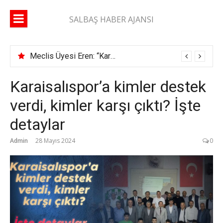
İçeriğe
atla
SALBAŞ HABER AJANSI
Meclis Üyesi Eren: “Karaisalı yolunda 2 ay geçti, şerit çizgisi bile çekilmedi”
Karaisalıspor’a kimler destek
verdi, kimler karşı çıktı? İşte
detaylar
Admin
28 Mayıs 2024
0