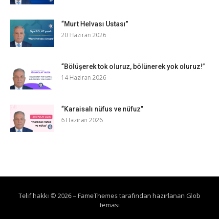
“Murt Helvası Ustası”
20 Haziran 2026
“Bölüşerek tok oluruz, bölünerek yok oluruz!”
14 Haziran 2026
“Karaisalı nüfus ve nüfuz”
6 Haziran 2026
Telif hakkı © 2026
–
FameThemes
tarafından hazırlanan Glob
teması