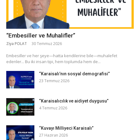
“Embesiller ve Muhalifler”
Ziya POLAT
30 Temmuz 2026
​Embesiller ve her şeye—hatta kendilerine bile—muhalefet
edenler... Bu iki insan tipi, hem toplumda hem de...
“Karaisalı’nın sosyal demografisi”
23 Temmuz 2026
“Karaisalıcılık ve aidiyet duygusu”
4 Temmuz 2026
“Kuvayı Milliyeci Karaisalı”
27 Haziran 2026