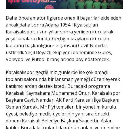
Daha önce amatör liglerde önemli başarılar elde eden
ancak daha sonra Adana 1954 FK’ya satılan
Karaisalıspor, uzun yıllar sonra yeniden kurularak
yeşil sahalara döndü. Geçtiğimiz aylarda kurulan
kulübün başkanlığını ise iş insanı Cavit Namdar
üstlendi. Yeşil Beyazlı ekip yeni döneminde Güreş,
Voleybol ve Futbol branşlarında boy gösterecek.
Karaisalıspor geçtiğimiz günlerde ise çok amaçlı
toplantı salonunda bir lansman yemeği düzenleyerek
katılımcılardan destek istedi. Buradaki programa
Karaisalı Kaymakamı Muhammed Onur, Karaisalıspor
Başkanı Cavit Namdar, AK Parti Karaisalı İlçe Başkanı
Osman Kurdak, MHP’yi temsilen bir yönetim kurulu
üyesi, belediye meclis üyelerinin yanı sıra önceki
dönem Karaisalı Belediye Başkanı Saadettin Aslan
katıldı. Buradaki toplantıda günün anlam ve önemine