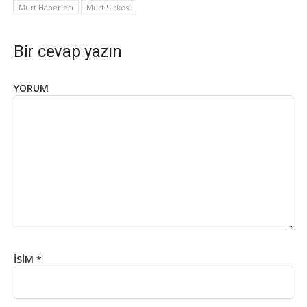
Murt Haberleri
Murt Sirkesi
Bir cevap yazın
YORUM
İSIM
*