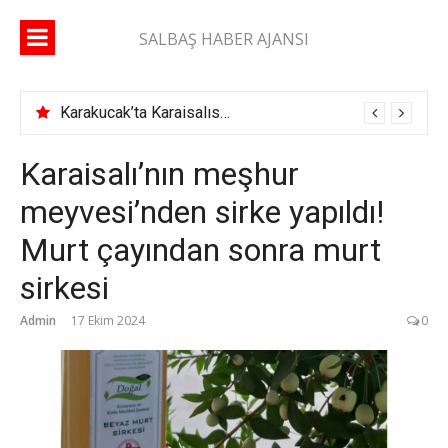
İçeriğe
atla
SALBAŞ HABER AJANSI
Karakucak’ta Karaisalıspor fırtınası
Karaisalı’nın meşhur
meyvesi’nden sirke yapıldı!
Murt çayından sonra murt
sirkesi
Admin
17 Ekim 2024
0