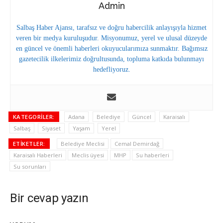
Admin
Salbaş Haber Ajansı, tarafsız ve doğru habercilik anlayışıyla hizmet
veren bir medya kuruluşudur. Misyonumuz, yerel ve ulusal düzeyde
en güncel ve önemli haberleri okuyucularımıza sunmaktır. Bağımsız
gazetecilik ilkelerimiz doğrultusunda, topluma katkıda bulunmayı
hedefliyoruz.
KATEGORILER:
Adana
Belediye
Güncel
Karaisalı
Salbaş
Siyaset
Yaşam
Yerel
ETIKETLER:
Belediye Meclisi
Cemal Demirdağ
Karaisalı Haberleri
Meclis üyesi
MHP
Su haberleri
Su sorunları
Bir cevap yazın