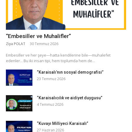
“Embesiller ve Muhalifler”
Ziya POLAT
30 Temmuz 2026
​Embesiller ve her şeye—hatta kendilerine bile—muhalefet
edenler... Bu iki insan tipi, hem toplumda hem de...
“Karaisalı’nın sosyal demografisi”
23 Temmuz 2026
“Karaisalıcılık ve aidiyet duygusu”
4 Temmuz 2026
“Kuvayı Milliyeci Karaisalı”
27 Haziran 2026