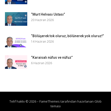
“Murt Helvası Ustası”
20 Haziran 2026
“Bölüşerek tok oluruz, bölünerek yok oluruz!”
14 Haziran 2026
“Karaisalı nüfus ve nüfuz”
6 Haziran 2026
Telif hakkı © 2026
–
FameThemes
tarafından hazırlanan Glob
teması