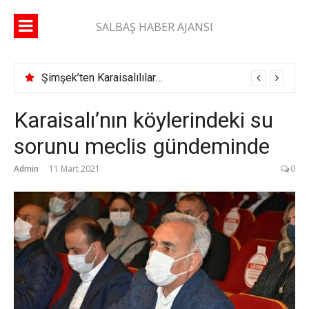
İçeriğe
atla
SALBAŞ HABER AJANSI
Şimşek’ten Karaisalılılara çağrı: “Yüzde 10’unuz gelse daha çok çok hizmet alırız”
Karaisalı’nın köylerindeki su
sorunu meclis gündeminde
Admin
11 Mart 2021
0