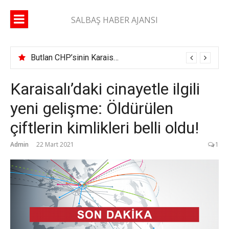
İçeriğe
atla
SALBAŞ HABER AJANSI
Butlan CHP’sinin Karaisalı İlçe Başkanı belli oldu
Karaisalı’daki cinayetle ilgili
yeni gelişme: Öldürülen
çiftlerin kimlikleri belli oldu!
Admin
22 Mart 2021
1