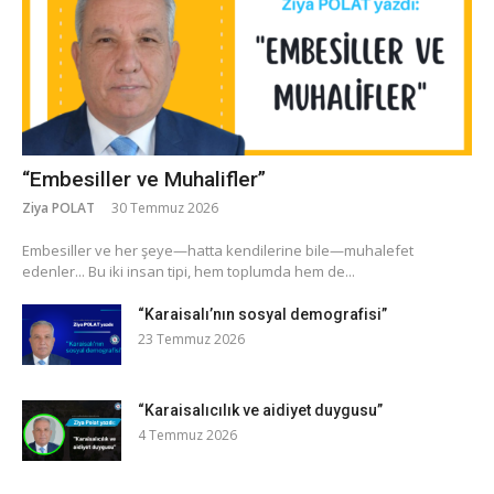
“Embesiller ve Muhalifler”
Ziya POLAT
30 Temmuz 2026
​Embesiller ve her şeye—hatta kendilerine bile—muhalefet
edenler... Bu iki insan tipi, hem toplumda hem de...
“Karaisalı’nın sosyal demografisi”
23 Temmuz 2026
“Karaisalıcılık ve aidiyet duygusu”
4 Temmuz 2026