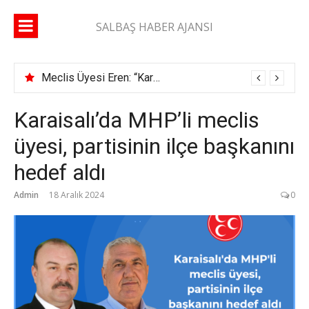
İçeriğe
atla
SALBAŞ HABER AJANSI
Meclis Üyesi Eren: “Karaisalı yolunda 2 ay geçti, şerit çizgisi bile çekilmedi”
Karaisalı’da MHP’li meclis
üyesi, partisinin ilçe başkanını
hedef aldı
Admin
18 Aralık 2024
0