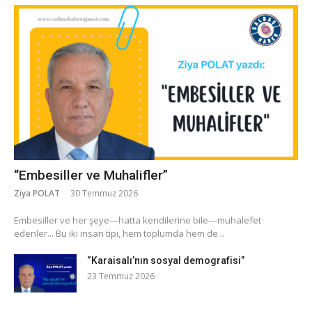
“Embesiller ve Muhalifler”
Ziya POLAT
30 Temmuz 2026
​Embesiller ve her şeye—hatta kendilerine bile—muhalefet
edenler... Bu iki insan tipi, hem toplumda hem de...
“Karaisalı’nın sosyal demografisi”
23 Temmuz 2026