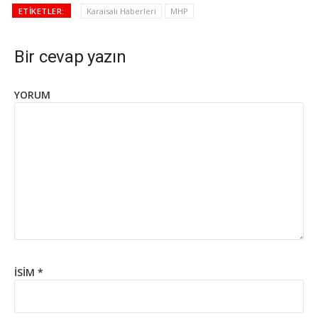
ETIKETLER:
Karaisalı Haberleri
MHP
Bir cevap yazın
YORUM
İSIM
*