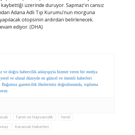
 kaybettiği üzerinde duruyor. Sapmaz’ın cansız
dından Adana Adli Tıp Kurumu’nun morguna
 yapılacak otopsinin ardırdan belirlenecek.
devam ediyor. (DHA)
ız ve doğru habercilik anlayışıyla hizmet veren bir medya
erel ve ulusal düzeyde en güncel ve önemli haberleri
 Bağımsız gazetecilik ilkelerimiz doğrultusunda, topluma
oruz.
isalı
Tarım ve Hayvancılık
Yerel
pmaz
Karaisalı Haberleri