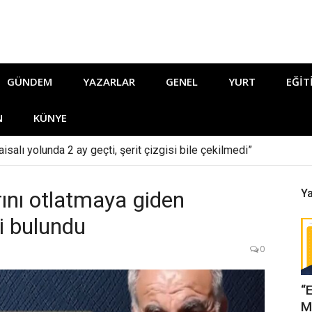
GÜNDEM
YAZARLAR
GENEL
YURT
EĞIT
N
KÜNYE
isalı yolunda 2 ay geçti, şerit çizgisi bile çekilmedi”
rını otlatmaya giden
Ya
i bulundu
0
“
M