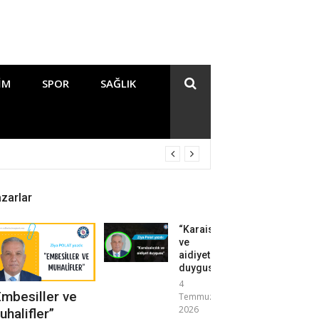
IM
SPOR
SAĞLIK
zarlar
“Karaisalıcılık
ve
aidiyet
duygusu”
4
Embesiller ve
Temmuz
2026
uhalifler”