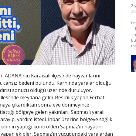
Zi
20
​E
—h
—m
Bu
to
 ADANA’nın Karaisalı ilçesinde hayvanlarını
), cansız bedeni bulundu. Karnında yaralar olduğu
ırısı sonucu öldüğü üzerinde duruluyor.
allesi’nde meydana geldi. Besicilik yapan Ferhat
tmaya çıkardıktan sonra eve dönmeyince
lattığı bölgeye gelen yakınları, Sapmaz’ı yaralı
arayıp, yardım istedi. İhbar üzerine bölgeye sağlık
 ekibinin yaptığı kontrolden Sapmaz’ın hayatını
ma yapan ekipler, Sapmaz’ın vücudundaki yaralardan