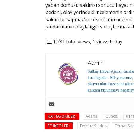
yaban domuzu saldırısı sonucu hayatını
bedeni, olay yerindeki incelemenin ar
kaldırıldı. Sapmaz’ın kesin ölüm nedeni,
Jandarmanın olayla ilgili soruşturması 
1,781 total views, 1 views today
Admin
Salbaş Haber Ajansı, tarafs
kuruluşudur. Misyonumuz, y
okuyucularımıza sunmaktır.
katkıda bulunmayı hedefliy
KATEGORILER:
Adana
Güncel
Kara
ETIKETLER:
Domuz Saldırısı
Ferhat Sa