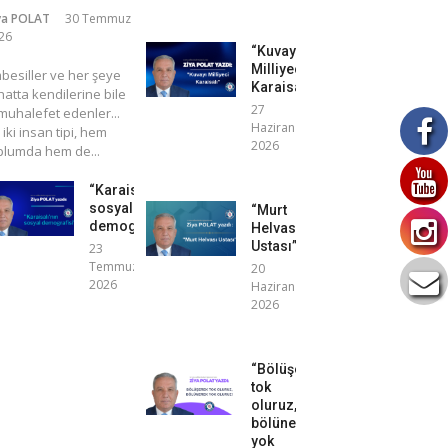
ya POLAT
30 Temmuz
26
“Kuvayı
Milliyeci
mbesiller ve her şeye
Karaisalı”
atta kendilerine bile
27
uhalefet edenler...
Haziran
 iki insan tipi, hem
2026
plumda hem de...
“Karaisalı’nın
sosyal
“Murt
demografisi”
Helvası
Ustası”
23
Temmuz
20
2026
Haziran
2026
“Bölüşerek
tok
oluruz,
bölünerek
yok