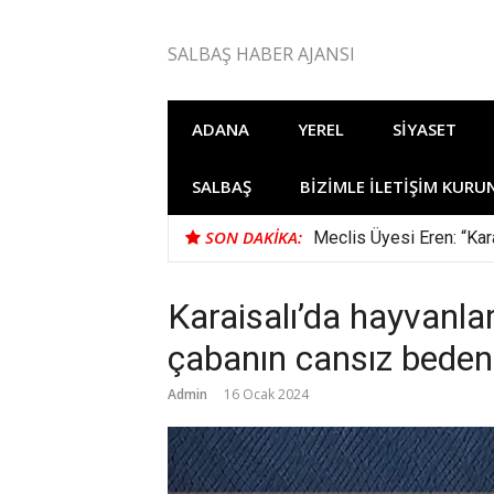
İçeriğe
atla
SALBAŞ HABER AJANSI
ADANA
YEREL
SIYASET
SALBAŞ
BIZIMLE İLETIŞIM KURU
SON DAKIKA:
Meclis Üyesi Eren: “Kara
Karaisalı’da hayvanla
çabanın cansız beden
Admin
16 Ocak 2024