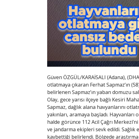
Güven ÖZGÜL/KARAİSALI (Adana), (DHA)-
otlatmaya çıkaran Ferhat Sapmaz’ın (58
belirlenen Sapmaz’ın yaban domuzu sald
Olay, gece yarısı ilçeye bağlı Kesiri Mah
Sapmaz, dağlık alana havyanlarını otla
yakınları, aramaya başladı. Hayvanları ot
halde görünce 112 Acil Çağrı Merkezi’ni 
ve jandarma ekipleri sevk edildi. Sağlık
kaybettiği belirlendi. Bölgede araştır