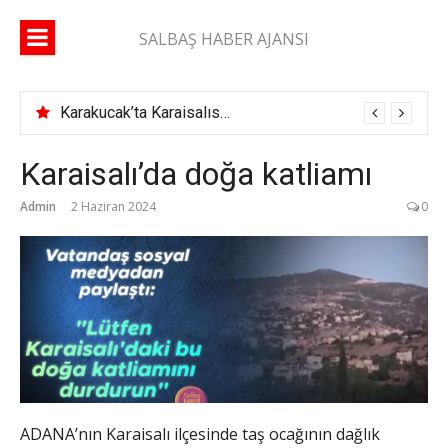
İçeriğe
atla
SALBAŞ HABER AJANSI
Karakucak’ta Karaisalıspor fırtınası
Karaisalı’da doğa katliamı
Admin
2 Haziran 2024
0
ADANA’nın Karaisalı ilçesinde taş ocağının dağlık