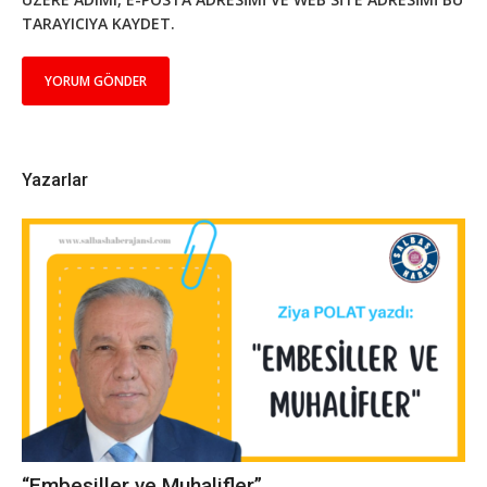
TARAYICIYA KAYDET.
Yazarlar
“Embesiller ve Muhalifler”