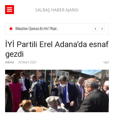
İçeriğe
atla
SALBAŞ HABER AJANSI
Başkan Şimşek: “Milliyetçiyim diyen adam ikametgahını buraya getirir”
İYİ Partili Erel Adana’da esnaf
gezdi
Admin
30 Mart 2021
0