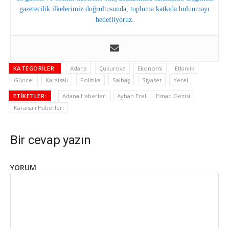
gazetecilik ilkelerimiz doğrultusunda, topluma katkıda bulunmayı
hedefliyoruz.
KATEGORILER:
Adana
Çukurova
Ekonomi
Etkinlik
Güncel
Karaisalı
Politika
Salbaş
Siyaset
Yerel
ETIKETLER:
Adana Haberleri
Ayhan Erel
Esnad Gezisi
Karaisalı Haberleri
Bir cevap yazın
YORUM