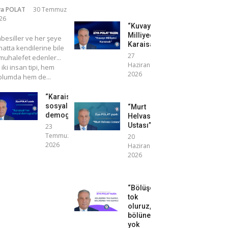
ya POLAT
30 Temmuz
26
“Kuvayı
Milliyeci
mbesiller ve her şeye
Karaisalı”
atta kendilerine bile
27
uhalefet edenler...
Haziran
 iki insan tipi, hem
2026
plumda hem de...
“Karaisalı’nın
sosyal
“Murt
demografisi”
Helvası
Ustası”
23
Temmuz
20
2026
Haziran
2026
“Bölüşerek
tok
oluruz,
bölünerek
yok