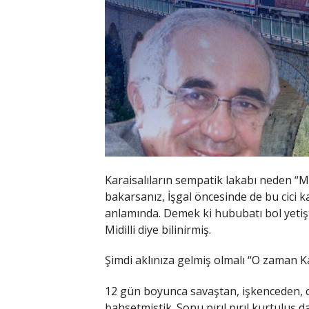
Karaisalıların sempatik lakabı neden “
bakarsanız, İşgal öncesinde de bu cici ka
anlamında. Demek ki hububatı bol yetiştir
Midilli diye bilinirmiş.
Şimdi aklınıza gelmiş olmalı “O zaman Ka
12 gün boyunca savaştan, işkenceden, c
bahsetmiştik. Sonu pırıl pırıl kurtuluş 