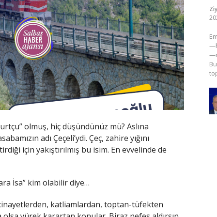
Zi
20
​E
—h
—m
Bu
to
Murtçu” olmuş, hiç düşündünüz mü? Aslına
sabamızın adı Çeçeli’ydi. Çeç, zahire yığını
diği için yakıştırılmış bu isim. En evvelinde de
ra İsa” kim olabilir diye…
inayetlerden, katliamlardan, toptan-tüfekten
da olsa yürek karartan konular. Biraz nefes aldırsın