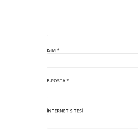
İSIM
*
E-POSTA
*
İNTERNET SITESI