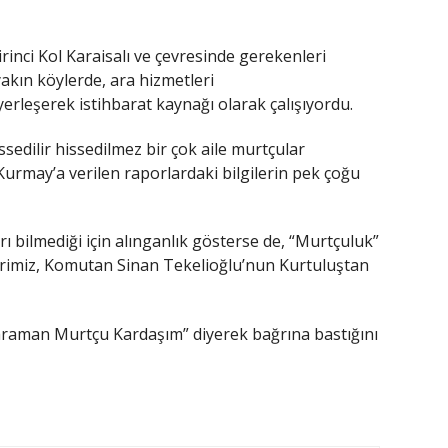
irinci Kol Karaisalı ve çevresinde gerekenleri
akın köylerde, ara hizmetleri
rleşerek istihbarat kaynağı olarak çalışıyordu.
ssedilir hissedilmez bir çok aile murtçular
Kurmay’a verilen raporlardaki bilgilerin pek çoğu
rı bilmediği için alınganlık gösterse de, “Murtçuluk”
klerimiz, Komutan Sinan Tekelioğlu’nun Kurtuluştan
Kahraman Murtçu Kardaşım” diyerek bağrına bastığını