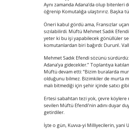
Aynı zamanda Adana’da olup bitenleri d
öğrenip Komutalığa ulaştırırız. Başka tü
Öneri kabul gördü ama, Fransızlar uçan 
sızılabilirdi. Müftü Mehmet Sadık Efend
yeter ki bu işi yapabilecek gönüllüler s
komutanlardan biri bağırdı: Durun!.. Vall
Mehmet Sadık Efendi sözünü sürdürdü: “
Adana’ya gidecekler.” Toplantıya katılanl
Müftü devam etti: “Bizim buralarda murt 
olduğunu bilmez. Bizimkiler de murta me
malı bitmediği için şehir içinde satıcı gib
Ertesi sabahtan tezi yok, çevre köylere 
sevilen Müftü Efendi’nin adını duyar du
getirdiler.
İşte o gün, Kuvva-yi Milliyecilerin, yani 