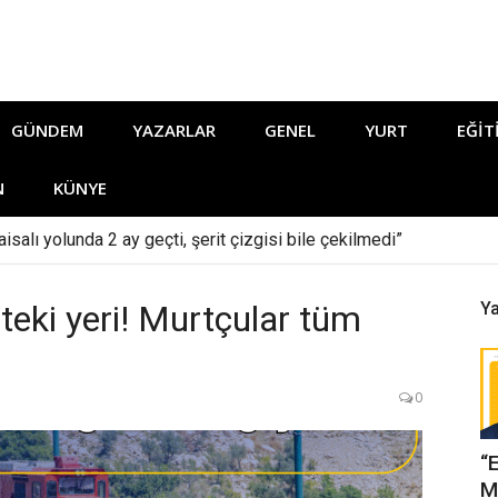
GÜNDEM
YAZARLAR
GENEL
YURT
EĞIT
N
KÜNYE
isalı yolunda 2 ay geçti, şerit çizgisi bile çekilmedi”
ihteki yeri! Murtçular tüm
Ya
0
“
M