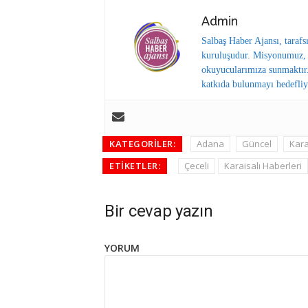
Admin
Salbaş Haber Ajansı, tarafs
kuruluşudur. Misyonumuz, y
okuyucularımıza sunmaktır.
katkıda bulunmayı hedefliy
KATEGORILER:
Adana
Güncel
Kara
ETIKETLER:
Çeceli
Karaisalı Haberleri
Bir cevap yazın
YORUM