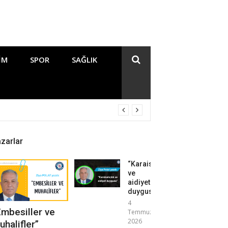
IM
SPOR
SAĞLIK
zarlar
“Karaisalıcılık
ve
aidiyet
duygusu”
4
Embesiller ve
Temmuz
2026
uhalifler”