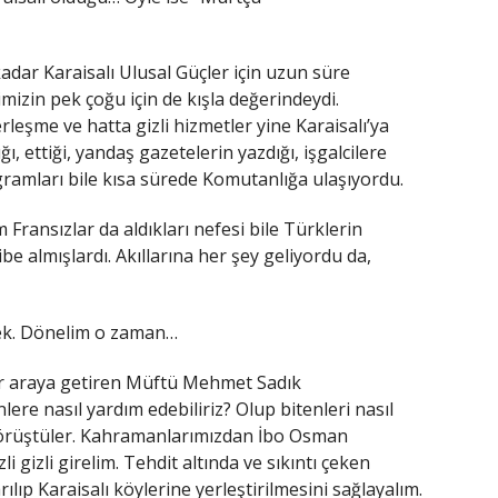
dar Karaisalı Ulusal Güçler için uzun süre
izin pek çoğu için de kışla değerindeydi.
leşme ve hatta gizli hizmetler yine Karaisalı’ya
ı, ettiği, yandaş gazetelerin yazdığı, işgalcilere
ogramları bile kısa sürede Komutanlığa ulaşıyordu.
 Fransızlar da aldıkları nefesi bile Türklerin
be almışlardı. Akıllarına her şey geliyordu da,
nmek. Dönelim o zaman…
ir araya getiren Müftü Mehmet Sadık
ere nasıl yardım edebiliriz? Olup bitenleri nasıl
 görüştüler. Kahramanlarımızdan İbo Osman
zli gizli girelim. Tehdit altında ve sıkıntı çeken
ılıp Karaisalı köylerine yerleştirilmesini sağlayalım.