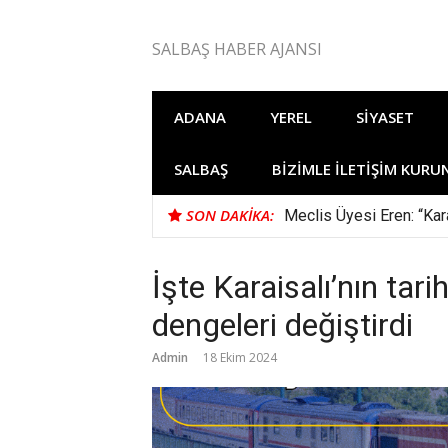
İçeriğe
atla
SALBAŞ HABER AJANSI
ADANA
YEREL
SIYASET
SALBAŞ
BIZIMLE İLETIŞIM KURU
SON DAKIKA:
Meclis Üyesi Eren: “Kara
İşte Karaisalı’nın tar
dengeleri değiştirdi
Admin
18 Ekim 2024