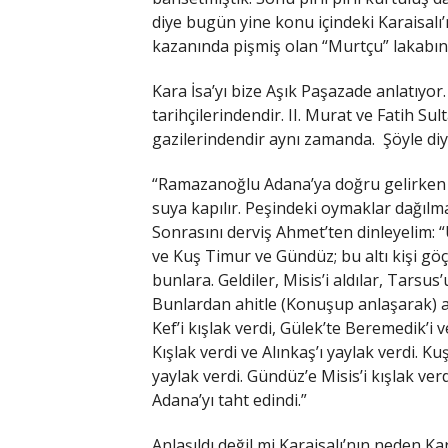
diye bugün yine konu içindeki Karaisalı’n
kazanında pişmiş olan “Murtçu” lakabına
Kara İsa’yı bize Aşık Paşazade anlatıyor.
tarihçilerindendir. II. Murat ve Fatih S
gazilerindendir aynı zamanda. Şöyle diy
“Ramazanoğlu Adana’ya doğru gelirken 
suya kapılır. Peşindeki oymaklar dağılma
Sonrasını derviş Ahmet’ten dinleyelim: 
ve Kuş Timur ve Gündüz; bu altı kişi göçl
bunlara. Geldiler, Misis’i aldılar, Tarsus’
Bunlardan ahitle (Konuşup anlaşarak) a
Kef’i kışlak verdi, Gülek’te Beremedik’i v
Kışlak verdi ve Alınkaş’ı yaylak verdi. K
yaylak verdi. Gündüz’e Misis’i kışlak ver
Adana’yı taht edindi.”
Anlaşıldı değil mi Karaisalı’nın neden K