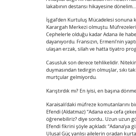
lakabının destansı hikayesine dönelim…
İşgal’den Kurtuluş Mücadelesi sonuna ka
Karargah Merkezi olmuştu. Müfrezelerim
Cephelerle olduğu kadar Adana ile haber
dayanıyordu. Fransızın, Ermeni’nin yaptığ
ulaşan erzak, silah ve hatta tiyatro pr
Casusluk son derece tehlikelidir. Nitekim
duymasından tedirgin olmuşlar, sıkı taki
murtçular gelmiyordu.
Karıştırdık mı? En iyisi, en başına dö
Karaisalı’daki müfreze komutanlarını b
Efendi (Aldatmaz) “Adana eza-cefa çekenl
öğrenebiliriz? diye sordu.. Uzun uzun
Efendi fikrini şöyle açıkladı: “Adana’ya gi
Ulusal Güç yanlısı ailelerin oradan kurtar