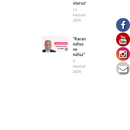
oluruz!”
14
Haziran
2026
“Karaisalı
nüfus
ve
nüfuz”
6
Haziran
2026