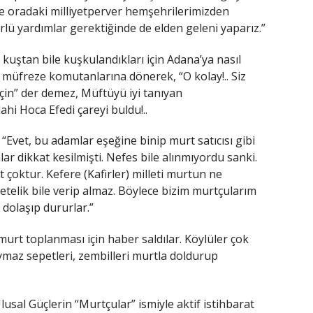
e oradaki milliyetperver hemşehrilerimizden
rlü yardımlar gerektiğinde de elden geleni yaparız.”
kuştan bile kuşkulandıkları için Adana’ya nasıl
i müfreze komutanlarına dönerek, “O kolay!.. Siz
eçin” der demez, Müftüyü iyi tanıyan
ahi Hoca Efedi çareyi buldu!..
Evet, bu adamlar eşeğine binip murt satıcısı gibi
ar dikkat kesilmişti. Nefes bile alınmıyordu sanki.
çoktur. Kefere (Kafirler) milleti murtun ne
telik bile verip almaz. Böylece bizim murtçularım
i dolaşıp dururlar.”
murt toplanması için haber saldılar. Köylüler çok
ymaz sepetleri, zembilleri murtla doldurup
Ulusal Güçlerin “Murtçular” ismiyle aktif istihbarat