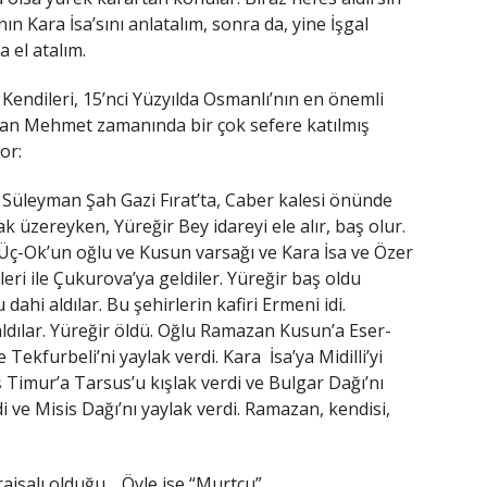
ın Kara İsa’sını anlatalım, sonra da, yine İşgal
 el atalım.
 Kendileri, 15’nci Yüzyılda Osmanlı’nın en önemli
ultan Mehmet zamanında bir çok sefere katılmış
or:
Süleyman Şah Gazi Fırat’ta, Caber kalesi önünde
k üzereyken, Yüreğir Bey idareyi ele alır, baş olur.
“Üç-Ok’un oğlu ve Kusun varsağı ve Kara İsa ve Özer
eri ile Çukurova’ya geldiler. Yüreğir baş oldu
u dahi aldılar. Bu şehirlerin kafiri Ermeni idi.
ldılar. Yüreğir öldü. Oğlu Ramazan Kusun’a Eser-
e Tekfurbeli’ni yaylak verdi. Kara İsa’ya Midilli’yi
uş Timur’a Tarsus’u kışlak verdi ve Bulgar Dağı’nı
di ve Misis Dağı’nı yaylak verdi. Ramazan, kendisi,
araisalı olduğu… Öyle ise “Murtçu”