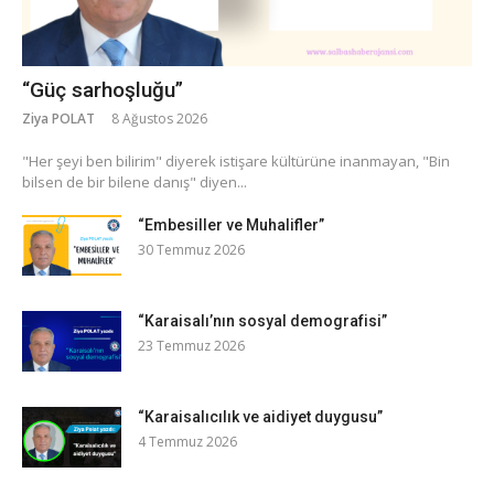
“Güç sarhoşluğu”
Ziya POLAT
8 Ağustos 2026
​"Her şeyi ben bilirim" diyerek istişare kültürüne inanmayan, "Bin
bilsen de bir bilene danış" diyen...
“Embesiller ve Muhalifler”
30 Temmuz 2026
“Karaisalı’nın sosyal demografisi”
23 Temmuz 2026
“Karaisalıcılık ve aidiyet duygusu”
4 Temmuz 2026