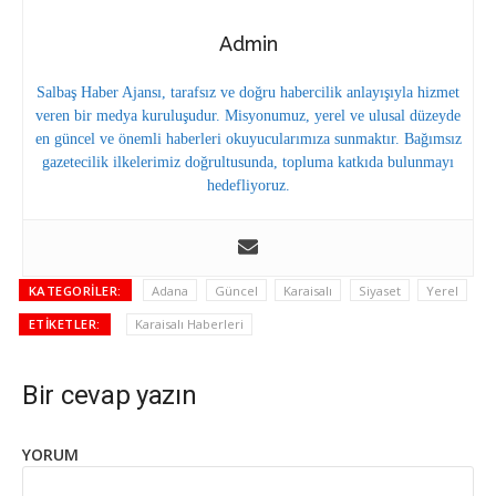
Admin
Salbaş Haber Ajansı, tarafsız ve doğru habercilik anlayışıyla hizmet
veren bir medya kuruluşudur. Misyonumuz, yerel ve ulusal düzeyde
en güncel ve önemli haberleri okuyucularımıza sunmaktır. Bağımsız
gazetecilik ilkelerimiz doğrultusunda, topluma katkıda bulunmayı
hedefliyoruz.
KATEGORILER:
Adana
Güncel
Karaisalı
Siyaset
Yerel
ETIKETLER:
Karaisalı Haberleri
Bir cevap yazın
YORUM