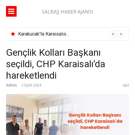
İçeriğe
atla
SALBAŞ HABER AJANSI
Karakucak’ta Karaisalıspor fırtınası
Gençlik Kolları Başkanı
seçildi, CHP Karaisalı’da
hareketlendi
Admin
2 Eylül 2024
0