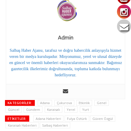
Admin
Salbaş Haber Ajansı, tarafsız ve doğru habercilik anlayışıyla hizmet
veren bir medya kuruluşudur. Misyonumuz, yerel ve ulusal düzeyde
en güncel ve önemli haberleri okuyucularımıza sunmaktır. Bağımsız
gazetecilik ilkelerimiz doğrultusunda, topluma katkıda bulunmayı
hedefliyoruz.
KATEGORILER:
Adana
Çukurova
Etkinlik
Genel
Güncel
Gündem
Karaisalı
Yerel
Yurt
ETIKETLER:
Adana Haberleri
Fulya Öztürk
Güven Özgül
Karaisalı Haberleri
Salbaş Haberleri