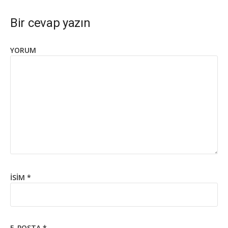
Bir cevap yazın
YORUM
İSIM
*
E-POSTA
*