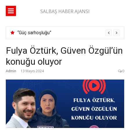
İçeriğe
atla
SALBAŞ HABER AJANSI
“Güç sarhoşluğu”
Fulya Öztürk, Güven Özgül’ün
konuğu oluyor
Admin
13 Mayıs 2024
0