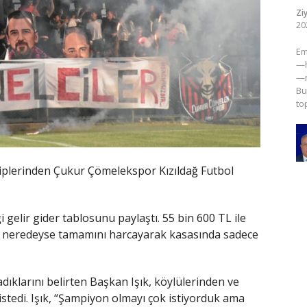
Zi
20
​E
—h
—m
Bu
to
kiplerinden Çukur Çömelekspor Kızıldağ Futbol
i gelir gider tablosunu paylaştı. 55 bin 600 TL ile
irin neredeyse tamamını harcayarak kasasında sadece
dıklarını belirten Başkan Işık, köylülerinden ve
istedi. Işık, “Şampiyon olmayı çok istiyorduk ama