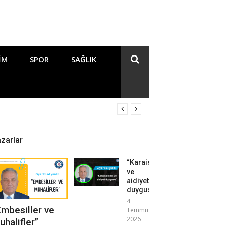
IM
SPOR
SAĞLIK
zarlar
“Karaisalıcılık
ve
aidiyet
duygusu”
4
Embesiller ve
Temmuz
2026
uhalifler”