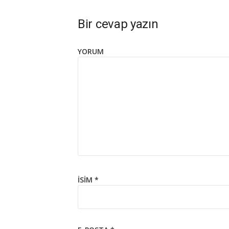
Bir cevap yazın
YORUM
İSIM
*