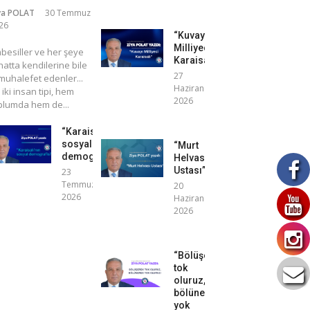
ya POLAT
30 Temmuz
26
“Kuvayı
Milliyeci
mbesiller ve her şeye
Karaisalı”
atta kendilerine bile
27
uhalefet edenler...
Haziran
 iki insan tipi, hem
2026
plumda hem de...
“Karaisalı’nın
sosyal
“Murt
demografisi”
Helvası
Ustası”
23
Temmuz
20
2026
Haziran
2026
“Bölüşerek
tok
oluruz,
bölünerek
yok