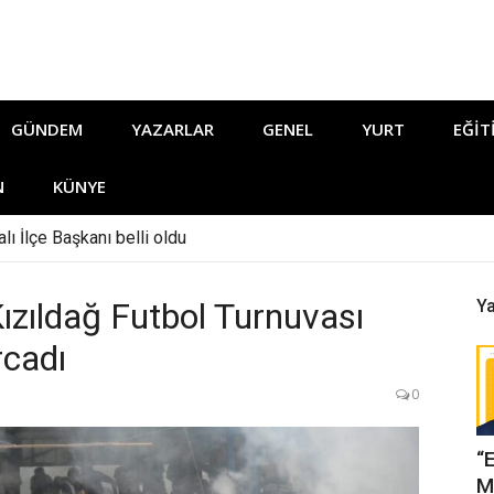
GÜNDEM
YAZARLAR
GENEL
YURT
EĞIT
N
KÜNYE
lı İlçe Başkanı belli oldu
zıldağ Futbol Turnuvası
Ya
rcadı
0
“
M