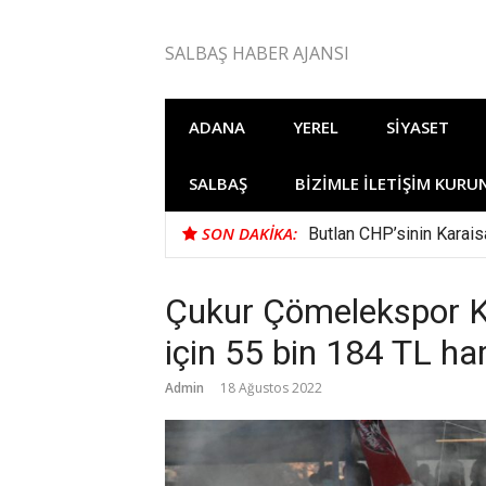
İçeriğe
atla
SALBAŞ HABER AJANSI
ADANA
YEREL
SIYASET
SALBAŞ
BIZIMLE İLETIŞIM KURU
SON DAKIKA:
Butlan CHP’sinin Karaisa
Çukur Çömelekspor Kı
için 55 bin 184 TL ha
Admin
18 Ağustos 2022