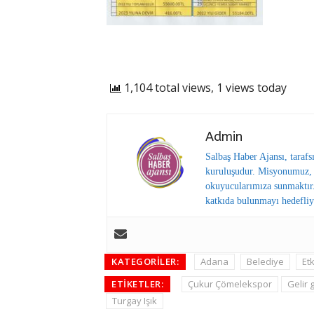
1,104 total views, 1 views today
Admin
Salbaş Haber Ajansı, tarafs
kuruluşudur. Misyonumuz, y
okuyucularımıza sunmaktır.
katkıda bulunmayı hedefliy
KATEGORILER:
Adana
Belediye
Etk
ETIKETLER:
Çukur Çömelekspor
Gelir 
Turgay Işık