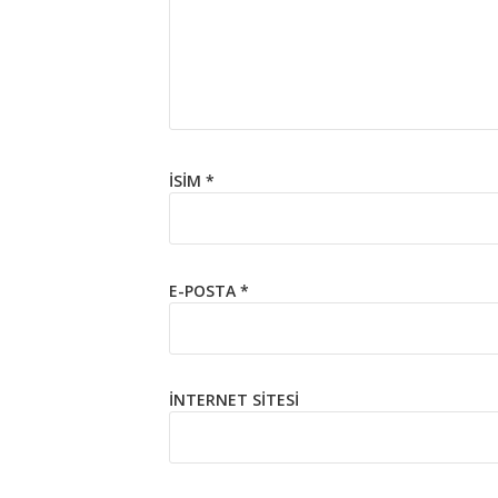
İSIM
*
E-POSTA
*
İNTERNET SITESI