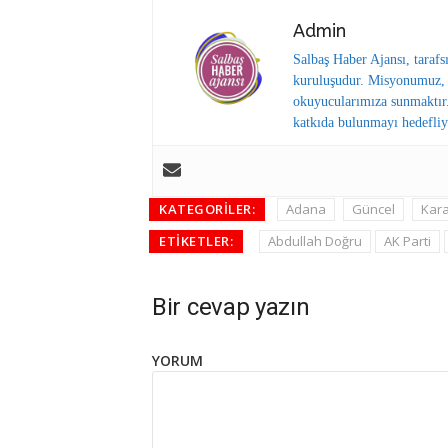
Admin
Salbaş Haber Ajansı, tarafs
kuruluşudur. Misyonumuz, y
okuyucularımıza sunmaktır.
katkıda bulunmayı hedefliy
KATEGORILER:
Adana
Güncel
Kara
ETIKETLER:
Abdullah Doğru
AK Parti
Bir cevap yazın
YORUM