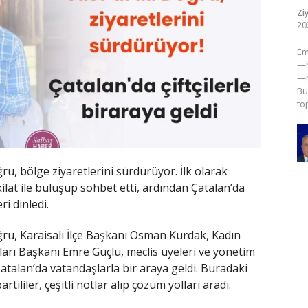
Zi
20
​E
—h
—m
Bu
to
ru, bölge ziyaretlerini sürdürüyor. İlk olarak
kilat ile buluşup sohbet etti, ardından Çatalan’da
ri dinledi.
ğru, Karaisalı İlçe Başkanı Osman Kurdak, Kadın
ları Başkanı Emre Güçlü, meclis üyeleri ve yönetim
talan’da vatandaşlarla bir araya geldi. Buradaki
rtililer, çeşitli notlar alıp çözüm yolları aradı.