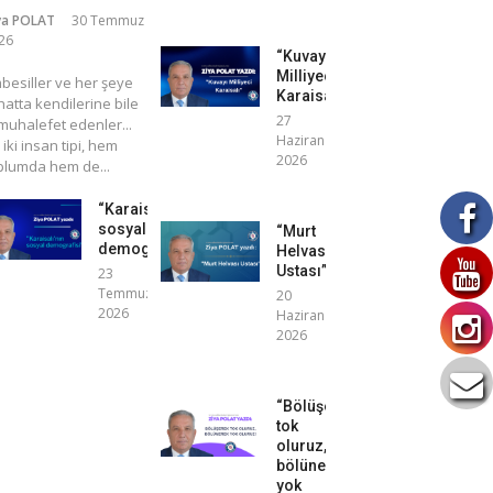
ya POLAT
30 Temmuz
26
“Kuvayı
Milliyeci
mbesiller ve her şeye
Karaisalı”
atta kendilerine bile
27
uhalefet edenler...
Haziran
 iki insan tipi, hem
2026
plumda hem de...
“Karaisalı’nın
sosyal
“Murt
demografisi”
Helvası
Ustası”
23
Temmuz
20
2026
Haziran
2026
“Bölüşerek
tok
oluruz,
bölünerek
yok