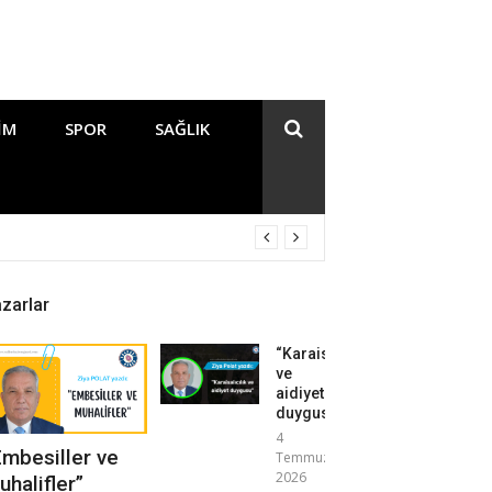
IM
SPOR
SAĞLIK
zarlar
“Karaisalıcılık
ve
aidiyet
duygusu”
4
Embesiller ve
Temmuz
2026
uhalifler”