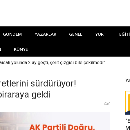
GÜNDEM
YAZARLAR
GENEL
YURT
EĞIT
N
KÜNYE
isalı yolunda 2 ay geçti, şerit çizgisi bile çekilmedi”
retlerini sürdürüyor!
Ya
biraraya geldi
0
“
M