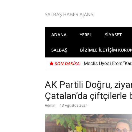
İçeriğe
atla
SALBAŞ HABER AJANSI
ADANA
YEREL
SIYASET
SALBAŞ
BIZIMLE İLETIŞIM KURU
SON DAKIKA:
Meclis Üyesi Eren: “Kara
AK Partili Doğru, ziya
Çatalan’da çiftçilerle 
Admin
13 Ağustos 2024