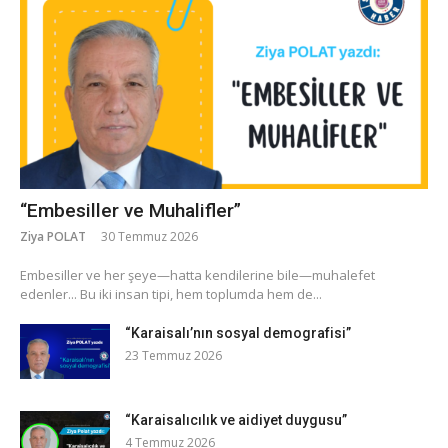
“Embesiller ve Muhalifler”
Ziya POLAT
30 Temmuz 2026
​Embesiller ve her şeye—hatta kendilerine bile—muhalefet
edenler... Bu iki insan tipi, hem toplumda hem de...
“Karaisalı’nın sosyal demografisi”
23 Temmuz 2026
“Karaisalıcılık ve aidiyet duygusu”
4 Temmuz 2026