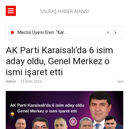
İçeriğe
atla
SALBAŞ HABER AJANSI
Meclis Üyesi Eren: “Karaisalı yolunda 2 ay geçti, şerit çizgisi bile çekilmedi”
AK Parti Karaisalı’da 6 isim
aday oldu, Genel Merkez o
ismi işaret etti
Admin
13 Ekim 2024
0