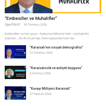
“Embesiller ve Muhalifler”
Ziya POLAT
30 Temmuz 2026
​Embesiller ve her şeye—hatta kendilerine bile—muhalefet
edenler... Bu iki insan tipi, hem toplumda hem de...
“Karaisalı’nın sosyal demografisi”
23 Temmuz 2026
“Karaisalıcılık ve aidiyet duygusu”
4 Temmuz 2026
“Kuvayı Milliyeci Karaisalı”
27 Haziran 2026