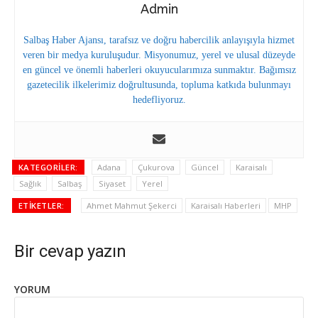
Admin
Salbaş Haber Ajansı, tarafsız ve doğru habercilik anlayışıyla hizmet
veren bir medya kuruluşudur. Misyonumuz, yerel ve ulusal düzeyde
en güncel ve önemli haberleri okuyucularımıza sunmaktır. Bağımsız
gazetecilik ilkelerimiz doğrultusunda, topluma katkıda bulunmayı
hedefliyoruz.
KATEGORILER:
Adana
Çukurova
Güncel
Karaisalı
Sağlık
Salbaş
Siyaset
Yerel
ETIKETLER:
Ahmet Mahmut Şekerci
Karaisalı Haberleri
MHP
Bir cevap yazın
YORUM