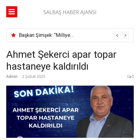
İçeriğe
atla
SALBAŞ HABER AJANSI
Başkan Şimşek: “Milliyetçiyim diyen adam ikametgahını buraya getirir”
Ahmet Şekerci apar topar
hastaneye kaldırıldı
Admin
2 Şubat 2025
0