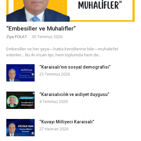
“Embesiller ve Muhalifler”
Ziya POLAT
30 Temmuz 2026
​Embesiller ve her şeye—hatta kendilerine bile—muhalefet
edenler... Bu iki insan tipi, hem toplumda hem de...
“Karaisalı’nın sosyal demografisi”
23 Temmuz 2026
“Karaisalıcılık ve aidiyet duygusu”
4 Temmuz 2026
“Kuvayı Milliyeci Karaisalı”
27 Haziran 2026