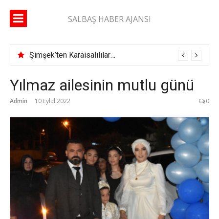
İçeriğe
atla
SALBAŞ HABER AJANSI
Şimşek’ten Karaisalılılara çağrı: “Yüzde 10’unuz gelse daha çok çok hizmet alırız”
Yılmaz ailesinin mutlu günü
Admin
10 Eylül 2022
0