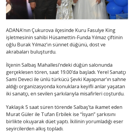
ADANA’nın Çukurova ilçesinde Kuru Fasulye King
işletmesinin sahibi Hüsamettin-Funda Yılmaz çiftinin
oğlu Burak Yılmaz’ın sünnet düğünü, dost ve
akrabaları buluşturdu.
İlçenin Salbaş Mahallesi’ndeki düğün salonunda
gerçeklesen tören, saat 19.00’da başladı. Yerel Sanatçı
Sami Deveci ile ünlü türkücü Şevki Kayapınar’ın sahne
aldığı organizasyonda konuklara keyifli anlar yaşatan
iki sanatçı, en sevilen şarkılarıyla misafirleri coşturdu.
Yaklaşık 5 saat süren törende Salbaş’ta ikamet eden
Murat Güler ile Tufan Erbilek ise “İsyan” şarkısını
birlikte okuyarak düet yaptı. İkilinin yorumladığı eser
seyircilerden alkış topladı.