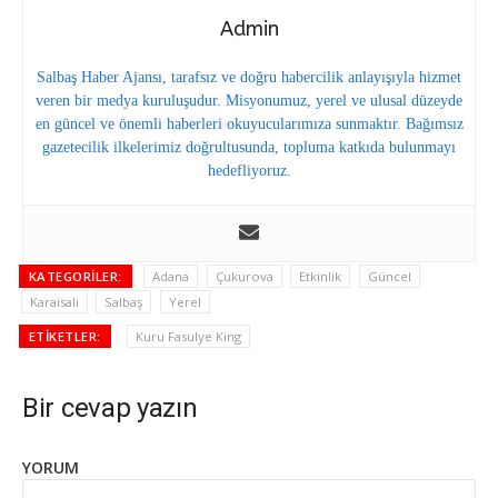
Admin
Salbaş Haber Ajansı, tarafsız ve doğru habercilik anlayışıyla hizmet
veren bir medya kuruluşudur. Misyonumuz, yerel ve ulusal düzeyde
en güncel ve önemli haberleri okuyucularımıza sunmaktır. Bağımsız
gazetecilik ilkelerimiz doğrultusunda, topluma katkıda bulunmayı
hedefliyoruz.
KATEGORILER:
Adana
Çukurova
Etkinlik
Güncel
Karaisalı
Salbaş
Yerel
ETIKETLER:
Kuru Fasulye King
Bir cevap yazın
YORUM