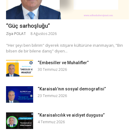
“Güç sarhoşluğu”
Ziya POLAT
8 Ağustos 2026
​"Her şeyi ben bilirim" diyerek istişare kültürüne inanmayan, "Bin
bilsen de bir bilene danış" diyen...
“Embesiller ve Muhalifler”
30 Temmuz 2026
“Karaisalı’nın sosyal demografisi”
23 Temmuz 2026
“Karaisalıcılık ve aidiyet duygusu”
4 Temmuz 2026