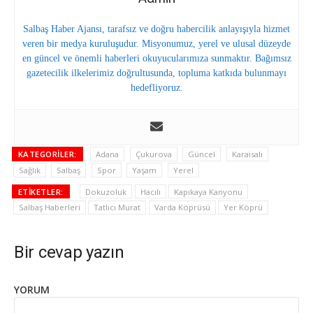
Salbaş Haber Ajansı, tarafsız ve doğru habercilik anlayışıyla hizmet
veren bir medya kuruluşudur. Misyonumuz, yerel ve ulusal düzeyde
en güncel ve önemli haberleri okuyucularımıza sunmaktır. Bağımsız
gazetecilik ilkelerimiz doğrultusunda, topluma katkıda bulunmayı
hedefliyoruz.
KATEGORILER:
Adana
Çukurova
Güncel
Karaisalı
Sağlık
Salbaş
Spor
Yaşam
Yerel
ETIKETLER:
Dokuzoluk
Hacılı
Kapıkaya Kanyonu
Salbaş Haberleri
Tatlıcı Murat
Varda Köprüsü
Yer Köprü
Bir cevap yazın
YORUM