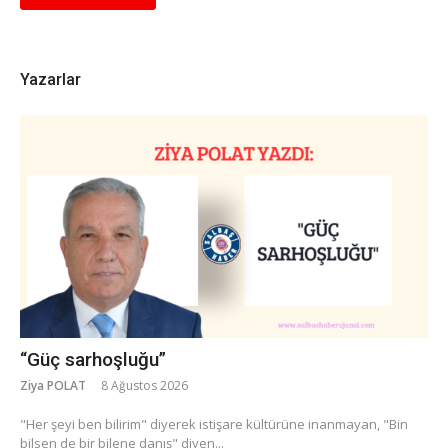
Yazarlar
“Güç sarhoşluğu”
Ziya POLAT
8 Ağustos 2026
​"Her şeyi ben bilirim" diyerek istişare kültürüne inanmayan, "Bin
bilsen de bir bilene danış" diyen...