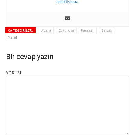
hedefliyoruz.
KATEGORILER:
Adana
Çukurova
Karaisalı
Salbaş
Yerel
Bir cevap yazın
YORUM