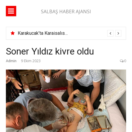
İçeriğe
atla
SALBAŞ HABER AJANSI
Karakucak’ta Karaisalıspor fırtınası
Soner Yıldız kivre oldu
Admin
9 Ekim 2023
0