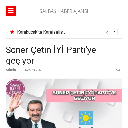
İçeriğe
atla
SALBAŞ HABER AJANSI
Karakucak’ta Karaisalıspor fırtınası
Soner Çetin İYİ Parti’ye
geçiyor
Admin
19 Kasım 2023
0