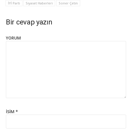
İYİ Parti
Siyaset Haberleri
Soner Çetin
Bir cevap yazın
YORUM
İSIM
*