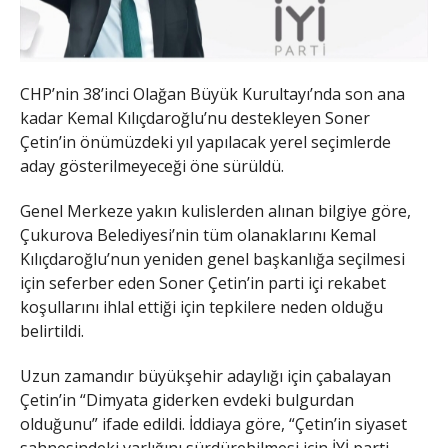
CHP’nin 38’inci Olağan Büyük Kurultayı’nda son ana
kadar Kemal Kılıçdaroğlu’nu destekleyen Soner
Çetin’in önümüzdeki yıl yapılacak yerel seçimlerde
aday gösterilmeyeceği öne sürüldü.
Genel Merkeze yakın kulislerden alınan bilgiye göre,
Çukurova Belediyesi’nin tüm olanaklarını Kemal
Kılıçdaroğlu’nun yeniden genel başkanlığa seçilmesi
için seferber eden Soner Çetin’in parti içi rekabet
koşullarını ihlal ettiği için tepkilere neden olduğu
belirtildi.
Uzun zamandır büyükşehir adaylığı için çabalayan
Çetin’in “Dimyata giderken evdeki bulgurdan
olduğunu” ifade edildi. İddiaya göre, “Çetin’in siyaset
sahnesindeki varlığını sürdürebilmesi için İYİ parti