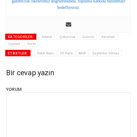
gazetecilik ilkelerimiz doğrultusunda, topluma katkıda bulunmayı
hedefliyoruz.
KATEGORILER:
Adana
Çukurova
Güncel
Karaisalı
Siyaset
Yerel
ETIKETLER:
Fatih Balcı
İYİ Parti
MHP
Seyfettin Yılmaz
Bir cevap yazın
YORUM