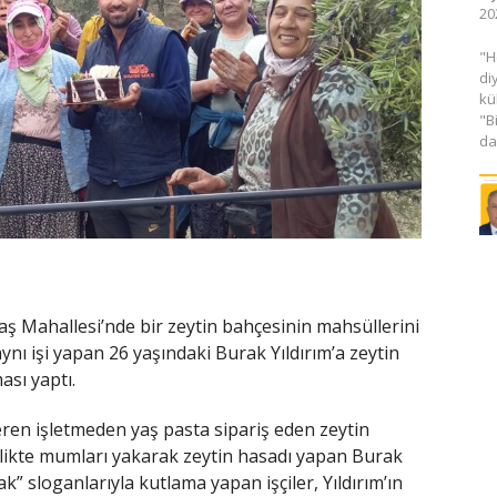
20
​"
di
kü
"B
da
ş Mahallesi’nde bir zeytin bahçesinin mahsüllerini
aynı işi yapan 26 yaşındaki Burak Yıldırım’a zeytin
sı yaptı.
eren işletmeden yaş pasta sipariş eden zeytin
irlikte mumları yakarak zeytin hasadı yapan Burak
rak” sloganlarıyla kutlama yapan işçiler, Yıldırım’ın