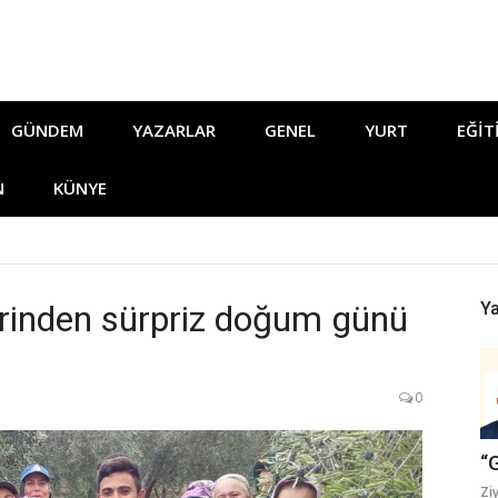
GÜNDEM
YAZARLAR
GENEL
YURT
EĞIT
N
KÜNYE
lerinden sürpriz doğum günü
Ya
0
“
Zi