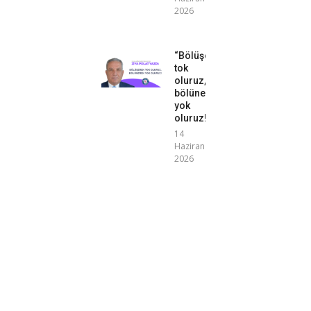
2026
“Bölüşerek
tok
oluruz,
bölünerek
yok
oluruz!”
14
Haziran
2026