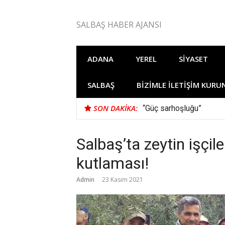
İçeriğe
atla
SALBAŞ HABER AJANSI
ADANA
YEREL
SIYASET
SALBAŞ
BIZIMLE İLETIŞIM KURU
SON DAKIKA:
“Güç sarhoşluğu”
Salbaş’ta zeytin işçi
kutlaması!
Admin
23 Kasım 2021