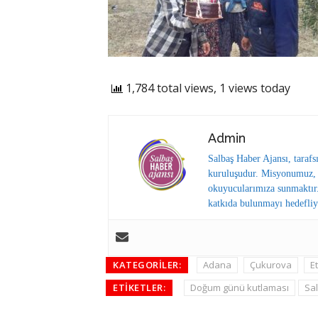
1,784 total views, 1 views today
Admin
Salbaş Haber Ajansı, tarafs
kuruluşudur. Misyonumuz, y
okuyucularımıza sunmaktır.
katkıda bulunmayı hedefliy
KATEGORILER:
Adana
Çukurova
Et
ETIKETLER:
Doğum günü kutlaması
Sal