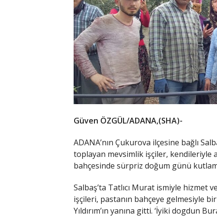
Güven ÖZGÜL/ADANA,(SHA)-
ADANA’nın Çukurova ilçesine bağlı Salba
toplayan mevsimlik işçiler, kendileriyle 
bahçesinde sürpriz doğum günü kutlama
Salbaş’ta Tatlıcı Murat ismiyle hizmet v
işçileri, pastanın bahçeye gelmesiyle b
Yıldırım’ın yanına gitti. ‘İyiki dogdun Bu