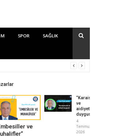
IM
SPOR
SAĞLIK
zarlar
“Karaisalıcılık
ve
aidiyet
duygusu”
4
Embesiller ve
Temmuz
2026
uhalifler”