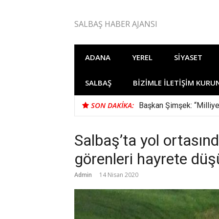
İçeriğe
atla
SALBAŞ HABER AJANSI
ADANA
YEREL
SIYASET
SALBAŞ
BIZIMLE İLETIŞIM KURU
SON DAKIKA:
Başkan Şimşek: “Milliye
Salbaş’ta yol ortası
görenleri hayrete düş
Admin
14 Nisan 2020