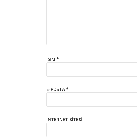
İSIM
*
E-POSTA
*
İNTERNET SITESI