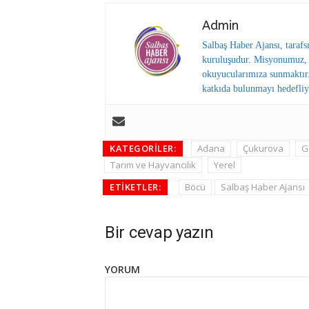
Admin
Salbaş Haber Ajansı, tarafs
kuruluşudur. Misyonumuz, y
okuyucularımıza sunmaktır.
katkıda bulunmayı hedefliy
KATEGORILER:
Adana
Çukurova
G
Tarım ve Hayvancılık
Yerel
ETIKETLER:
Böcü
Salbaş Haber Ajansı
Bir cevap yazın
YORUM