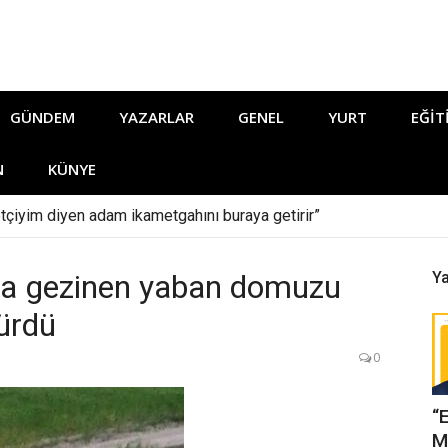
GÜNDEM
YAZARLAR
GENEL
YURT
EĞIT
N
KÜNYE
tçiyim diyen adam ikametgahını buraya getirir”
nda gezinen yaban domuzu
Ya
ürdü
0
“
M