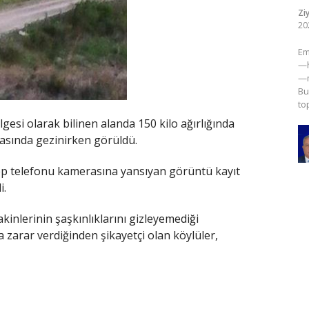
Zi
20
​E
—h
—m
Bu
to
esi olarak bilinen alanda 150 kilo ağırlığında
asında gezinirken görüldü.
ep telefonu kamerasına yansıyan görüntü kayıt
i.
nlerinin şaşkınlıklarını gizleyemediği
 zarar verdiğinden şikayetçi olan köylüler,