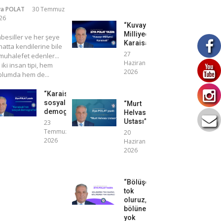
ya POLAT
30 Temmuz
26
“Kuvayı
Milliyeci
mbesiller ve her şeye
Karaisalı”
atta kendilerine bile
27
uhalefet edenler...
Haziran
 iki insan tipi, hem
2026
plumda hem de...
“Karaisalı’nın
sosyal
“Murt
demografisi”
Helvası
Ustası”
23
Temmuz
20
2026
Haziran
2026
“Bölüşerek
tok
oluruz,
bölünerek
yok