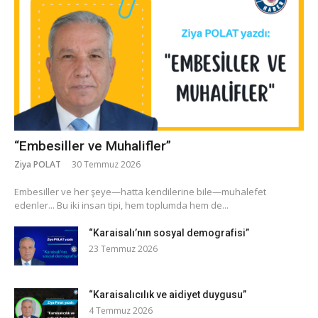
“Embesiller ve Muhalifler”
Ziya POLAT
30 Temmuz 2026
​Embesiller ve her şeye—hatta kendilerine bile—muhalefet
edenler... Bu iki insan tipi, hem toplumda hem de...
“Karaisalı’nın sosyal demografisi”
23 Temmuz 2026
“Karaisalıcılık ve aidiyet duygusu”
4 Temmuz 2026