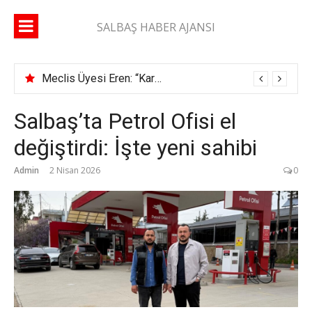
İçeriğe
atla
SALBAŞ HABER AJANSI
Meclis Üyesi Eren: “Karaisalı yolunda 2 ay geçti, şerit çizgisi bile çekilmedi”
Salbaş’ta Petrol Ofisi el
değiştirdi: İşte yeni sahibi
Admin
2 Nisan 2026
0