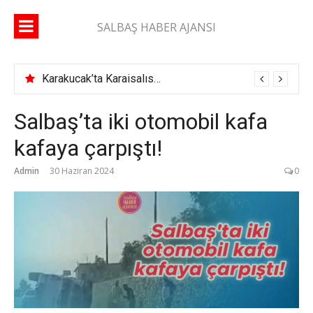
İçeriğe
atla
SALBAŞ HABER AJANSI
Karakucak’ta Karaisalıspor fırtınası
Salbaş’ta iki otomobil kafa
kafaya çarpıştı!
Admin
30 Haziran 2024
0